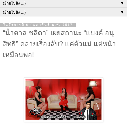
▼
▼
วันอังคารที่ 6 กุมภาพันธ์ พ.ศ. 2567
“น้ำตาล ชลิตา” เผยสถานะ “แบงค์ อนุ
สิทธิ” คลายเรื่องลับ? แค่ตัวแม่ แต่หน้า
เหมือนพ่อ!