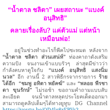
“น้ำตาล ชลิตา” เผยสถานะ “แบงค์
อนุสิทธิ”
คลายเรื่องลับ? แค่ตัวแม่ แต่หน้า
เหมือนพ่อ
!
อยู่ในช่วงทำอะไรก็พีคไปซะหมด หลังจาก
“น้ำตาล ชลิตา ส่วนเสน่ห์”
ท่องคาถาดังเสริม
ความปัง จนงานเข้าแบบรัวๆ ล่าสุดมีข่าวว่า
กำลังคบหาดูใจกับ
“แบงค์ อนุสิทธิ แสงนิ่ม
นวล”
อีก งานนี้ 2 สาวพิธีกรจากรายการ
ร้าย
ได้อีก
“ชมพู อทิตา พยัคฆ์
”
และ
“
พลอย พีรชา
ดา ขุนรักษ์
”
ไม่รอช้า ขอถามคำถามแบบสับ
ละเอียด จนน้ำตาลหลุดประโยคเด็ดออกมา
สามารถดูคลิปเต็มๆได้ทางยูทูบ
DG Channel
https://youtu.be/OD4le8rFBVs?