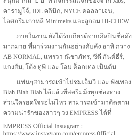
สนุกมากมาย อาทิ กิจกรรมแจกของจาก
Jabs,
คารามูโจ้
, IDL
คลินิก
, NYCE
คอลลาเจน
,
ไอศกรีมเกาหลี
Minimelts
และลูกอม
HI-CHEW
ภายในงาน ยังได้รับเกียรติจากศิลปินชื่อดัง
มากมาย ที่มาร่วมงานกันอย่างคับคั่ง อาทิ กวาง
AB NORMAL,
แพรวา ณิชาภัทร
,
ซีดี กันต์ธีร์
,
แกงส้ม
,
โต้ง ทูพี และ โอม ค็อกเทล เป็นต้น
แฟนๆสามารถเข้าไปชมเอ็มวี และ ฟังเพลง
Blah Blah Blah
ได้แล้วที่สตรีมมิ่งทุกช่องทาง
ส่วนใครอดใจรอไม่ไหว สามารถเข้ามาติดตาม
ความน่ารักของสาวๆ วง
EMPRESS
ได้ที่
EMPRESS Official Instagram :
https://www.instagram.com/empress.0fficial