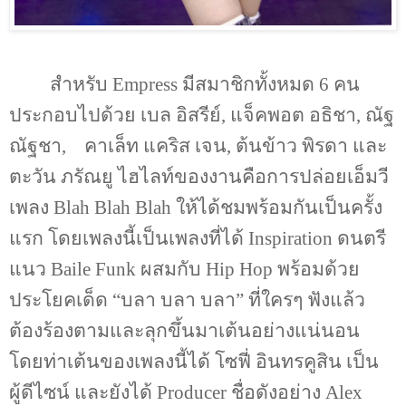
สำหรับ
Empress
มีสมาชิกทั้งหมด
6
คน
ประกอบไปด้วย เบล อิสรีย์
,
แจ็คพอต อธิชา
,
ณัฐ
ณัฐชา
,
คาเล็ท แคริส เจน
,
ต้นข้าว พิรดา และ
ตะวัน ภรัณยู ไฮไลท์ของงานคือการปล่อยเอ็มวี
เพลง
Blah Blah Blah
ให้ได้ชมพร้อมกันเป็นครั้ง
แรก โดยเพลงนี้เป็นเพลงที่ได้
Inspiration
ดนตรี
แนว
Baile Funk
ผสมกับ
Hip Hop
พร้อมด้วย
ประโยคเด็ด “บลา บลา บลา” ที่ใครๆ ฟังแล้ว
ต้องร้องตามและลุกขึ้นมาเต้นอย่างแน่นอน
โดยท่าเต้นของเพลงนี้ได้ โซฟี่ อินทรคูสิน เป็น
ผู้ดีไซน์ และยังได้
Producer
ชื่อดังอย่าง
Alex