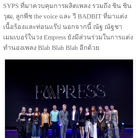
SYPS
ที่มาควบคุมการผลิตเพลง รวมถึง ชิน ชิน
วุฒ
,
ลูกพีช
the voice
และ วี
BADBIT
ที่มาแต่ง
เนื้อร้องและท่อนแร๊ป นอกจากนี้ ณัฐ ณัฐชา
เมมเบอร์ในวง
Empress
ยังมีส่วนร่วมในการแต่ง
ทำนองเพลง
Blah Blah Blah
อีกด้วย