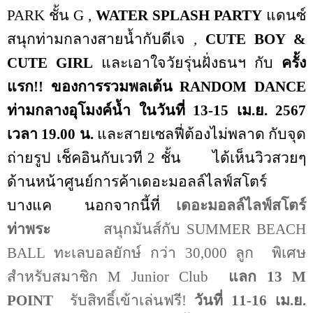
PARK
ชั้น
G
,
WATER SPLASH PARTY
แดนซ์
สนุกท่ามกลางสายน้ำกับดีเจ
,
CUTE BOY &
CUTE GIRL
และเอาใจวัยรุ่นฝั่งธนฯ กับ
ครั้ง
แรก!! ของการรวมพลเต้น
RANDOM DANCE
ท่ามกลางอุโมงค์น้ำ
ในวันที่
13-15
เม.ย.
2567
เวลา
19.00
น.
และ
สายเซลฟี่ต้องไม่พลาด กับจุด
ถ่ายรูป เช็คอินกับเวที
2
ชั้น
ได้เห็นวิวสวยๆ
ด้านหน้าศูนย์การค้าเดอะมอลล์ไลฟ์สโตร์
บางแค
นอกจากนี้ที่
เดอะมอลล์ไลฟ์สโตร์
ท่าพระ
สนุกมันส์กับ
SUMMER BEACH
BALL
ทะเลบอลยักษ์ กว่า
30,000
ลูก
พิเศษ
สำหรับสมาชิก
M Junior Club
แลก
13 M
POINT
รับสิทธิ์เข้าเล่นฟรี!
วันที่
11-16
เม.ย.