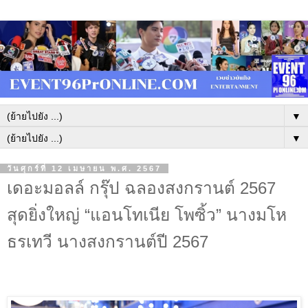
▼
▼
วันศุกร์ที่ 12 เมษายน พ.ศ. 2567
เดอะมอลล์ กรุ๊ป ฉลองสงกรานต์ 2567
สุดยิ่งใหญ่ “แอนโทเนีย โพซิ้ว” นางมโห
ธรเทวี นางสงกรานต์ปี 2567