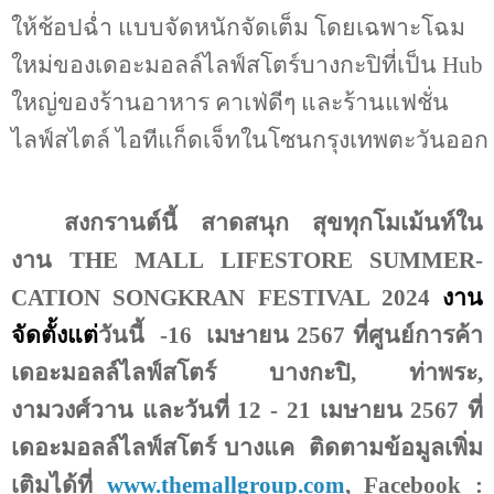
ให้ช้อปฉ่ำ แบบจัดหนักจัดเต็ม
โดยเฉพาะโฉม
ใหม่ของเดอะมอลล์ไลฟ์สโตร์บางกะปิที่
เป็น
Hub
ใหญ่ของร้านอาหาร
คาเฟ่
ดีๆ และร้านแฟชั่น
ไลฟ์สไตล์ ไอทีแก็ดเจ็ทในโซนกรุงเทพตะวันออก
สงกรานต์นี้ สาดสนุก สุขทุกโมเม้นท์ใน
งาน
THE MALL LIFESTORE SUMMER-
CATION SONGKRAN FESTIVAL
2024
งาน
จัดตั้งแต่
วันนี้
-16
เมษายน 2567 ที่
ศูนย์การค้า
เดอะมอลล์ไลฟ์สโตร์ บางกะปิ
,
ท่าพระ
,
งามวงศ์วาน และวันที่
12
-
21
เมษายน 2567 ที่
เดอะมอลล์ไลฟ์สโตร์ บางแค
ติดตามข้อมูลเพิ่ม
เติมได้ที่
www
.
themallgroup
.
com
, Facebook
: