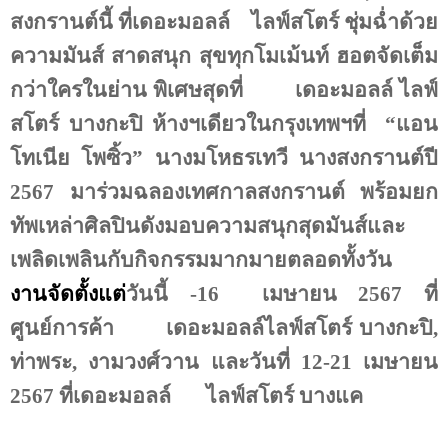
สงกรานต์นี้ ที่เดอะมอลล์
ไลฟ์สโตร์ ชุ่มฉ่ำด้วย
ความมันส์ สาดสนุก สุขทุกโมเม้นท์ ฮอตจัดเต็ม
กว่าใครในย่าน พิเศษสุดที่
เดอะมอลล์ ไลฟ์
สโตร์ บางกะปิ ห้างฯเดียวในกรุงเทพฯที่
“แอน
โทเนีย โพซิ้ว” นางมโหธรเทวี นางสงกรานต์ปี
2567
มาร่วมฉลองเทศกาลสงกรานต์ พร้อมยก
ทัพเหล่าศิลปินดังมอบความสนุกสุดมันส์และ
เพลิดเพลินกับกิจกรรมมากมายตลอดทั้งวัน
งานจัดตั้งแต่
วันนี้
-16
เมษายน
2567
ที่
ศูนย์การค้า
เดอะมอลล์ไลฟ์สโตร์ บางกะปิ
,
ท่าพระ
,
งามวงศ์วาน และวันที่
12-21
เมษายน
2567
ที่เดอะมอลล์
ไลฟ์สโตร์ บางแค