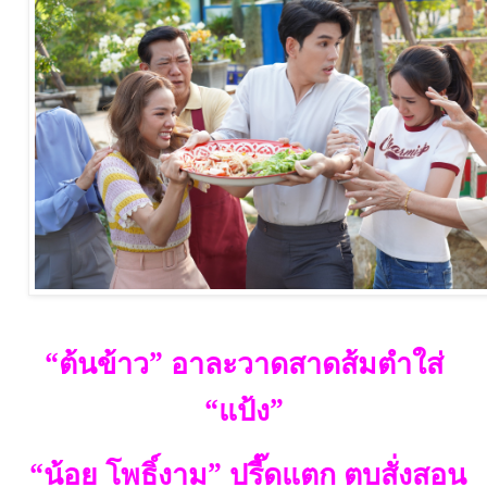
“
ต้นข้าว
”
อาละวาดสาดส้มตำใส่
“
แป้ง
”
“
น้อย โพธิ์งาม
”
ปรี๊ดแตก ตบสั่งสอน