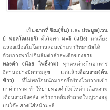
เป็น
ฉากที่ จิณ(อั๋น)
และ
ประมูล(เวน
ย์ ฟอลโคเนอร์)
ตั้งใจพา
มะลิ (แป้ง)
มาเลี้ยง
ฉลองเนื่องในโอกาสสอบเข้ามหาวิทยาลัยได้
ด้วยการพาไปกินส้มตำลำสะเดิดของ
ยาย
ทองคำ (น้อย โพธิ์งาม)
ทุกคนต่างกินอาหาร
อีสานอย่างมีความสุข แต่แล้ว
เดือนงาม(ต้น
ข้าว)
ที่ไม่พอใจหนักมากกรี๊ดร้องโวยวายเข้า
มาด่ากราด ทำให้ยายทองคำโมโหด่า เดือนงาม
เดือนงามยิ่งคลั่ง คว้าถาดส้มตำถาดใหญ่วางอยู่
บนโต๊ะ สาดใส่หน้ามะลิ