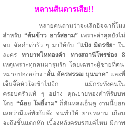
หลานสันดารเสีย
!!
หลายคนถามว่าจะเลิกอิจฉากี่โมง
สำหรับ
“
ต้นข้าว อาร์สยาม
”
เพราะล่าสุดยังไม่
จบ จัดคำด่ารัว ๆ มาให้กับ
“
แป้ง มิตรชัย
ใน
”
ละคร
ทายาทไหทองคำ ทางสถานีโทรช่อง 8
เหตุเพราะทุกคนมารุมรัก โดยเฉพาะผู้ชายที่ตน
หมายปองอย่าง
อั๋น อัครพรรฒ บุนนาค
”
และที่
“
เจ็บจี๊ดหัวใจเข้าไปอีก แม้กระทั่งคนใน
ครอบครัวแท้ ๆ อย่าง คุณยายทองคำที่รับบท
โดย
“
น้อย โพธิ์งาม
”
ก็ดันหลงเอ็นดู งานนี้บอก
เลยว่ามีแต่พังกับพัง จนทำให้ ยายหลาน เกือบ
จะถึงขั้นแตกหัก เบื้องหลังครบรสแค่ไหน มีภาพ