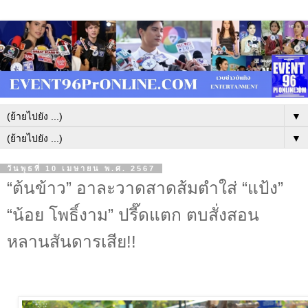
▼
▼
วันพุธที่ 10 เมษายน พ.ศ. 2567
“ต้นข้าว” อาละวาดสาดส้มตำใส่ “แป้ง”
“น้อย โพธิ์งาม” ปรี๊ดแตก ตบสั่งสอน
หลานสันดารเสีย!!