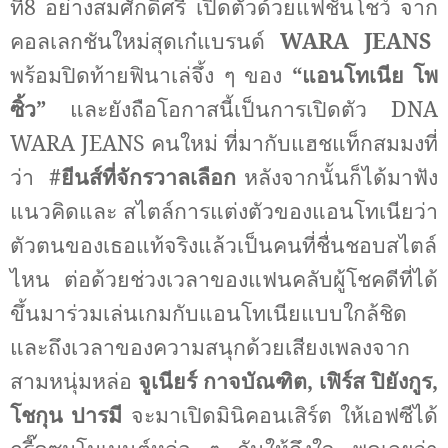
ที่
8
อย่างสมศักดิ์ศรี เปิดตัวด้วยแฟชั่นโชว์ จาก
คอลเลกชันใหม่สุดเก๋แบรนด์
WARA JEANS
พร้อมปิดท้ายฟินาเล่จึ้ง ๆ ของ
“
แอนโทเนีย โพ
ซิ้ว
”
และยังถือโอกาสนี้เป็นการเปิดตัว
DNA
WARA JEANS
คนใหม่ ที่มากับแฮชแท็กสมมงที่
ว่า
#
ยีนส์ที่จักรวาลเลือก
หลังจากนั้นก็ได้มาฟัง
แนวคิดและ สไตล์การแต่งตัวของแอนโทเนียว่า
ตัวตนของเธอแท้จริงแล้วเป็นคนที่ชื่นชอบสไตล์
ไหน ต่อด้วยช่วงเวลาของแฟนคลับผู้โชคดีที่ได้
ขึ้นมาร่วมเล่นเกมกับแอนโทเนียแบบใกล้ชิด
และถึงเวลาของความสนุกด้วยเสียงเพลงจาก
สามหนุ่มหล่อ
จูเนียร์ กาจบัณฑิต
,
เฟิร์ส ปิยังกูร
,
โชกุน ปารมี
จะมาเปิดมินิคอนเสิร์ต ให้เอฟซีได้