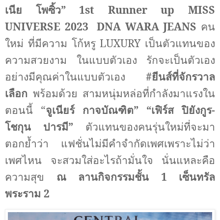
เนีย โพซิ้ว
”
1
st Runner up MISS
UNIVERSE 2023
DNA WARA JEANS
คน
ใหม่ ที่มีความ โก้หรู
LUXURY
เป็นตัวแทนของ
ความสวยงาม ในแบบตัวเอง รักจะเป็นตัวเอง
อย่างมีคุณค่าในแบบตัวเอง
#
ยีนส์ที่จักรวาล
เลือก
พร้อมด้วย สามหนุ่มหล่อที่กำลังมาแรงใน
ตอนนี้
“
จูเนียร์ กาจบัณฑิต
”
“
เฟิร์ส ปิยังกูร
-
โชกุน ปารมี
”
ตัวแทนของคนรุ่นใหม่ที่จะมา
ตอกย้ำ
ว่า แฟชั่นไม่มีคำจำกัดเพศเพราะไม่ว่า
เพศไหน จะสวมใส่อะไรถ้ามั่นใจ นั่นแหละคือ
ความสุข
ณ ลานกิจกรรมชั้น
1
เซ็นทรัล
พระราม
2