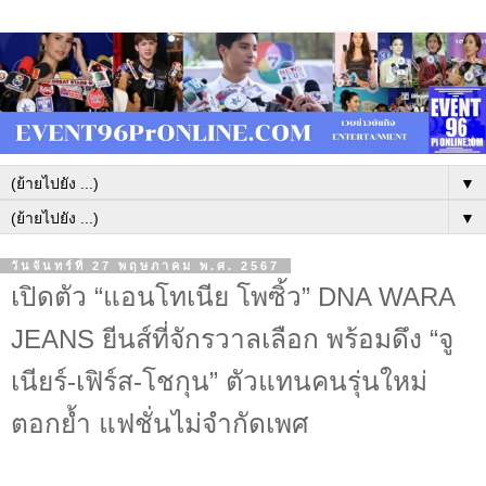
▼
▼
วันจันทร์ที่ 27 พฤษภาคม พ.ศ. 2567
เปิดตัว “แอนโทเนีย โพซิ้ว” DNA WARA
JEANS ยีนส์ที่จักรวาลเลือก พร้อมดึง “จู
เนียร์-เฟิร์ส-โชกุน” ตัวแทนคนรุ่นใหม่
ตอกย้ำ แฟชั่นไม่จำกัดเพศ