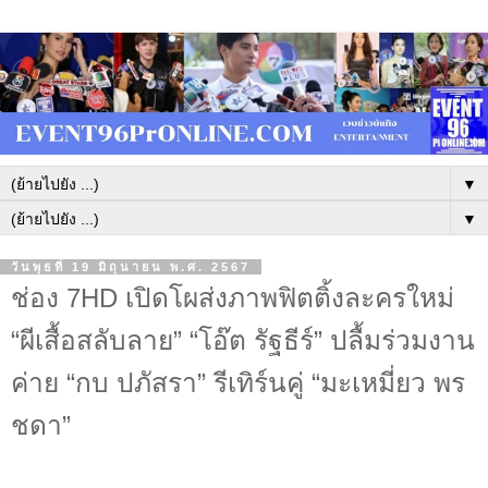
▼
▼
วันพุธที่ 19 มิถุนายน พ.ศ. 2567
ช่อง 7HD เปิดโผส่งภาพฟิตติ้งละครใหม่
“ผีเสื้อสลับลาย” “โอ๊ต รัฐธีร์” ปลื้มร่วมงาน
ค่าย “กบ ปภัสรา” รีเทิร์นคู่ “มะเหมี่ยว พร
ชดา”