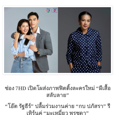
ช่อง
7HD
เปิดโผส่งภาพฟิตติ้งละครใหม่ “ผีเสื้อ
สลับลาย”
“โอ๊ต รัฐธีร์” ปลื้มร่วมงานค่าย “กบ ปภัสรา” รี
เทิร์นคู่ “มะเหมี่ยว พรชดา”