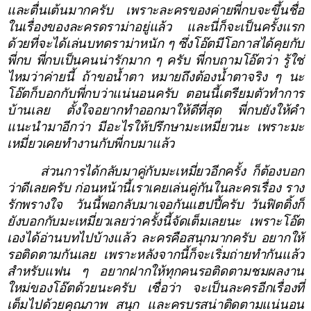
และตื่นเต้นมากครับ เพราะละครของค่ายพี่กบจะขึ้นชื่อ
ในเรื่องของละครดราม่าอยู่แล้ว และนี่ก็จะเป็นครั้งแรก
ด้วยที่จะได้เล่นบทดราม่าหนัก ๆ ซึ่งโอ๊ตมีโอกาสได้คุยกับ
พี่กบ พี่กบเป็นคนน่ารักมาก ๆ ครับ พี่กบถามโอ๊ตว่า รู้ใช่
ไหมว่าค่ายนี้ ถ้าขอน้ำตา หมายถึงต้องน้ำตาจริง ๆ นะ
โอ๊ตก็บอกกับพี่กบว่าแน่นอนครับ ตอนนี้เตรียมตัวทำการ
บ้านเลย ตั้งใจอยากทำออกมาให้ดีที่สุด พี่กบยังให้คำ
แนะนำมาอีกว่า มีอะไรให้ปรึกษามะเหมี่ยวนะ เพราะมะ
เหมี่ยวเคยทำงานกับพี่กบมาแล้ว
ส่วนการได้กลับมาคู่กับมะเหมี่ยวอีกครั้ง ก็ต้องบอก
ว่าดีเลยครับ ก่อนหน้านี้เราเคยเล่นคู่กันในละครเรื่อง ราง
รักพรางใจ
วันนี้พอกลับมาเจอกันแฮปปี้ครับ วันฟิตติ้งก็
ยังบอกกับมะเหมี่ยวเลยว่าครั้งนี้จัดเต็มเลยนะ เพราะโอ๊ต
เองได้อ่านบทไปบ้างแล้ว ละครคือสนุกมากครับ อยากให้
รอติดตามกันเลย เพราะหลังจากนี้ก็จะเริ่มถ่ายทำกันแล้ว
สำหรับแฟน ๆ อยากฝากให้ทุกคนรอติดตามชมผลงาน
ใหม่ของโอ๊ตด้วยนะครับ เชื่อว่า จะเป็นละครอีกเรื่องที่
เต็มไปด้วยคุณภาพ สนุก และครบรสน่าติดตามแน่นอน