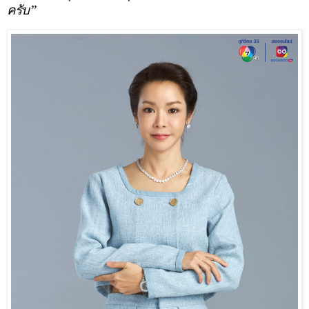
ครับ”