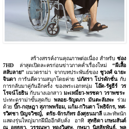
สร้างสรรค์งานคุณภาพต่อเนื่อง สำหรับ
ช่อง
7HD
ล่าสุดเปิดละครก่อนข่าวภาคค่ำเรื่องใหม่
“ผีเสื้อ
สลับลาย”
แนวดราม่า
จากบทประพันธ์ของ
ชูวงศ์ ฉายะ
จินดา
การันตีความสนุกโดยค่าย
ปภัสรา โปรดักชั่น
กับ
การกลับมาคู่กันอีกครั้ง ของพระเอกหนุ่ม
โอ๊ต
-
รัฐธีร์ วร
โรจน์โยธิน
กับนางเอกสาว
มะเหมี่ยว
-
พรชดา วราพชระ
ปะทะดราม่าขั้นสุดกับ
พลอย-รัญดภา มันตะลัมพะ
ร่วม
ด้วย
บิ๊ก-กฤษฎา สุภาพพร้อม, แก้ม-กวินตา โพธิจักร, ทศ-
รวิศชา ปัญจวิชญ์,
ตรัย-จักรภัทร อังศุธนมาลี
และทัพนัก
แสดงรุ่นใหญ่มากฝีมืออีกคับคั่ง
อาทิ
สุทธิดา เกษมสันต์
ณ อยุธยา, วรรณษา ทองวิเศษ, กษมา นิสสัยพันธุ์, พล