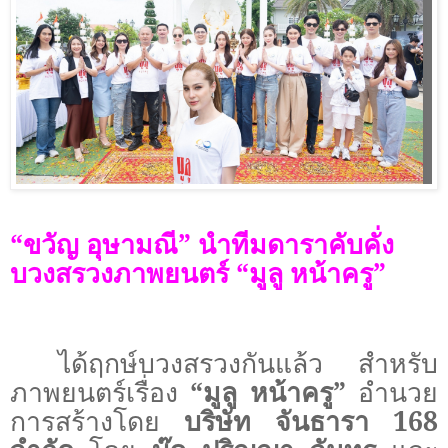
“ขวัญ อุษามณี” นำทีมดาราคับคั่ง
บวงสรวงภาพยนตร์ “มูลู หน้าครู”
ได้ฤกษ์บวงสรวงกันแล้ว สำหรับ
ภาพยนตร์เรื่อง
“มูลู หน้าครู”
อำนวย
การสร้างโดย
บริษัท จันธารา 168