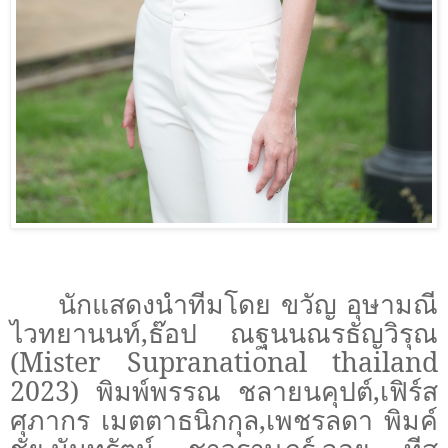
นักแสดงนำทีมโดย ขวัญ อุษามณี
ไวทยานนท์
,
ธ๊อป ณฐนนณรธัญวิรุณ
(
Mister Supranational thailand
2023) พิมพ์พรรณ ชลายนคุปต์
,
เฟิร์ส
ศุภากร เมตตาธนิกกุล
,
เพชรลดา พิมค์