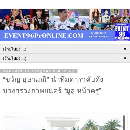
▼
▼
วันจันทร์ที่ 15 กรกฎาคม พ.ศ. 2567
“ขวัญ อุษามณี” นำทีมดาราคับคั่ง
บวงสรวงภาพยนตร์ “มูลู หน้าครู”