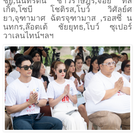
ชัย
,
นันทรัตน์ ชาวราษฎร์
,
จอย ทีส
เกิ๊ต
,
โซบี โชติรส
,
โบว์ วิศัลย์ศ
ยา
,
จุฑามาศ ฉัตรจุฑามาส
,
รอสซี่ น
นทกร
,
ล๊อตเต้ ชัยยุทธ
,
โบว์ ซุเปอร์
วาเลนไทน์ฯลฯ