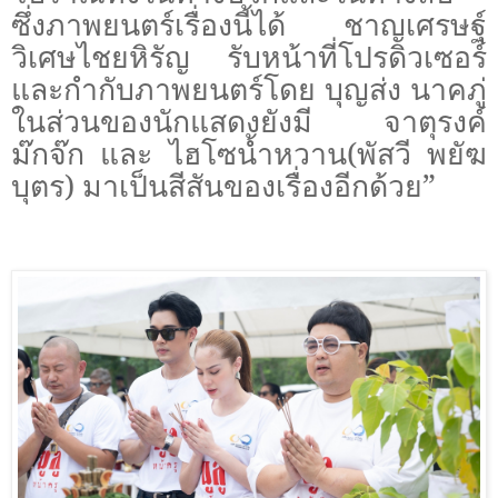
ซึ่งภาพยนตร์เรื่องนี้ได้ ชาญเศรษฐ์
วิเศษไชยหิรัญ รับหน้าที่โปรดิวเซอร์
และกำกับภาพยนตร์โดย บุญส่ง นาคภู่
ในส่วนของนักแสดงยังมี จาตุรงค์
ม๊กจ๊ก และ ไฮโซน้ำหวาน(พัสวี พยัฆ
บุตร) มาเป็นสีสันของเรื่องอีกด้วย”