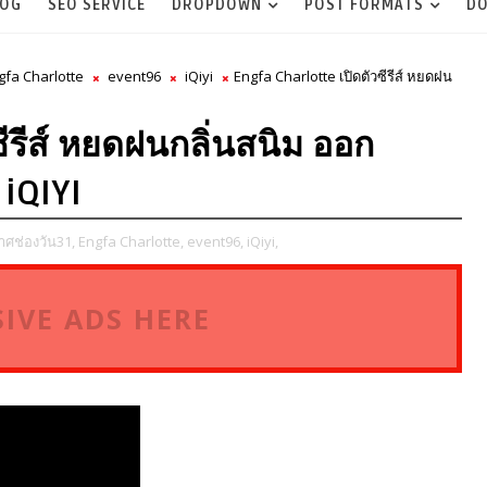
LOG
SEO SERVICE
DROPDOWN
POST FORMATS
DO
gfa Charlotte
event96
iQiyi
Engfa Charlotte เปิดตัวซีรีส์ หยดฝน
ีรีส์ หยดฝนกลิ่นสนิม ออก
iQIYI
ศช่องวัน31,
Engfa Charlotte,
event96,
iQiyi,
IVE ADS HERE