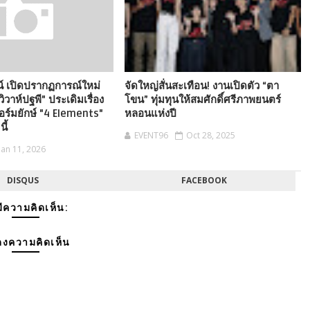
น์ เปิดปรากฏการณ์ใหม่
จัดใหญ่สั่นสะเทือน! งานเปิดตัว “ตา
ิวาห์ปฐพี" ประเดิมเรื่อง
โขน” ทุ่มทุนให้สมศักดิ์ศรีภาพยนตร์
ฟอร์มยักษ์ "4 Elements"
หลอนแห่งปี
ี้
EVENT96
Oct 28, 2025
Jan 11, 2026
DISQUS
FACEBOOK
มีความคิดเห็น:
งความคิดเห็น