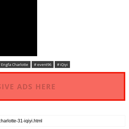
 Engfa Charlotte
# event96
# iQiyi
IVE ADS HERE