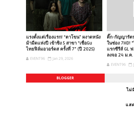
แรงตั้งแต่เรื่องแรก! “ตาโขน” ผงาดหนัง
ติ๊ก-กัญญารัต
ม้ามืดแห่งปี เข้าชิง 5 สาขา “เชื่อGu
ในช่อง 7HD! "ว
ไทยฟิล์มอวอร์ดส ครั้งที่ 7” (ปี 2025)
แรกซีรีส์ GL 
ลงจอ 24 ม.ค. น
EVENT96
Jan 29, 2026
EVENT96
BLOGGER
ไม่
แสด