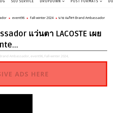
LOG
SEO SERVICE
DROPDOWN
POST FORMATS
DO
ador
event96
Fall-winter 2024
นาย ณภัทร Brand Ambassador
ssador แว่นตา LACOSTE เผย
nte...
Brand Ambassador,
event96,
Fall-winter 2024,
IVE ADS HERE