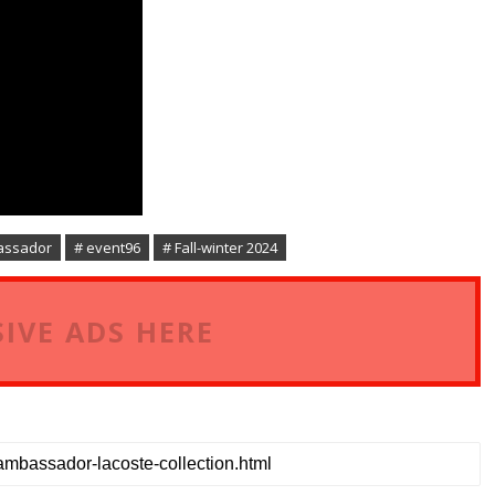
assador
# event96
# Fall-winter 2024
IVE ADS HERE