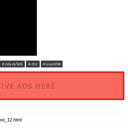
# ภณ-ณวัสน์
# ch3
# event96
IVE ADS HERE