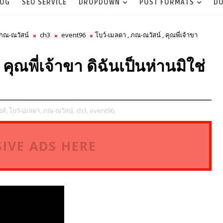
LOG
SEO SERVICE
DROPDOWN
POST FORMATS
DO
ภณ-ณวัสน์
ch3
event96
โบว์-เมลดา , ภณ-ณวัสน์ , คุณพี่เจ้าขา
คุณพี่เจ้าขา ดิฉันเป็นห่านมิใช่
ส์,
โบว์-เมลดา,
ภณ-ณวัสน์,
ch3,
event96,
IVE ADS HERE