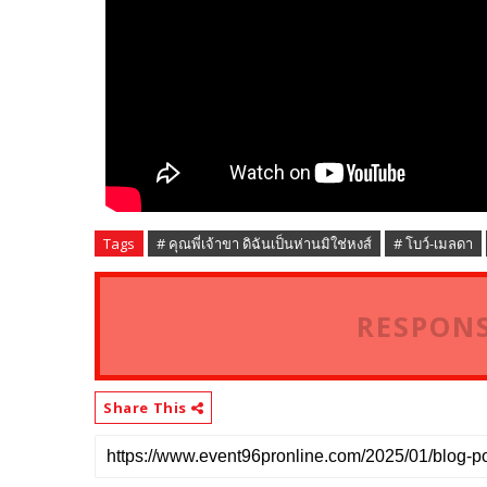
Tags
# คุณพี่เจ้าขา ดิฉันเป็นห่านมิใช่หงส์
# โบว์-เมลดา
RESPONS
Share This