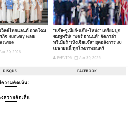
เวิลด์ไทยแลนด์ อวดโฉม
“แจ๊ส-จูเนียร์-แก๊ป-โหน่ง” เตรียมบุก
ภารกิจ Runway walk
ชมพูทวีป! “พชร์ อานนท์” จัดกาล่า
etwise
พรีเมียร์ “เห้งเจียแจ๊ส” สุดอลังการ 30
เมษายนนี้ ทุกโรงภาพยนตร์
Apr 30, 2026
EVENT96
Apr 30, 2026
DISQUS
FACEBOOK
มีความคิดเห็น:
งความคิดเห็น