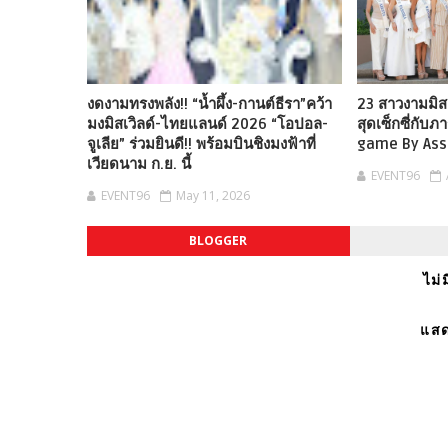
งดงามทรงพลัง!! “น้ำผึ้ง-กานต์ธีรา”คว้า
23 สาวงามมิส
มงมิสเวิลด์-ไทยแลนด์ 2026 “โอปอล-
สุดเซ็กซี่กับ
จูเลีย” ร่วมยินดี!! พร้อมบินชิงมงฟ้าที่
game By Ass
เวียดนาม ก.ย. นี้
EVENT96
EVENT96
May 11, 2026
BLOGGER
ไม่
แสด