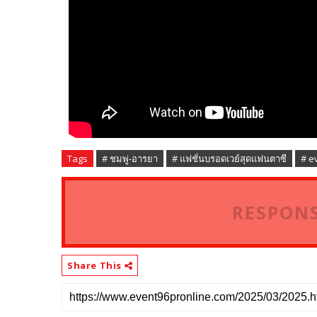
Tags
# ชมพู่-อารยา
# แฟชั่นบรอดเวย์สุดแฟนตาซี
# e
RESPONS
Share This