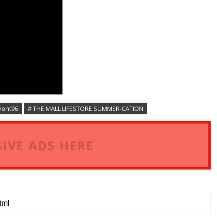
vent96
# THE MALL LIFESTORE SUMMER-CATION
IVE ADS HERE