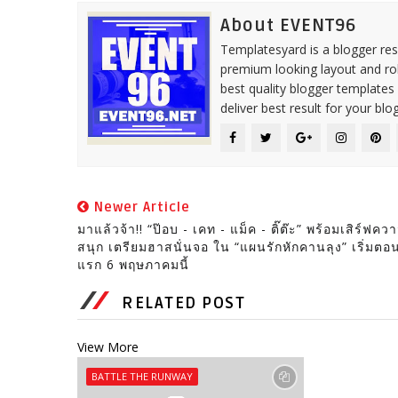
About EVENT96
Templatesyard is a blogger reso
premium looking layout and rob
best quality blogger templates
deliver best result for your blog
Newer Article
มาแล้วจ้า!! “ป๊อบ - เคท - แม็ค - ติ๊ต๊ะ” พร้อมเสิร์ฟคว
สนุก เตรียมฮาสนั่นจอ ใน “แผนรักหักคานลุง” เริ่มตอ
แรก 6 พฤษภาคมนี้
RELATED POST
View More
BATTLE THE RUNWAY