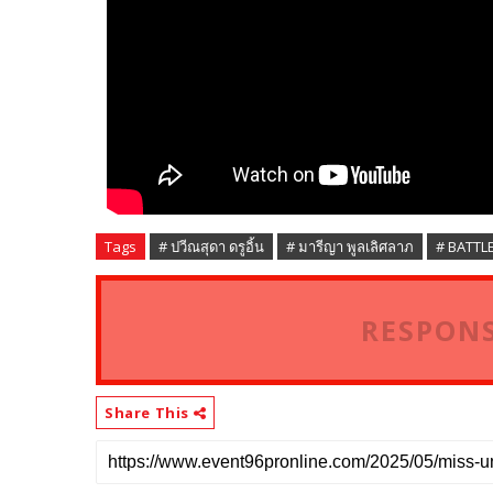
Tags
# ปวีณสุดา ดรูอิ้น
# มารีญา พูลเลิศลาภ
# BATTL
RESPONS
Share This