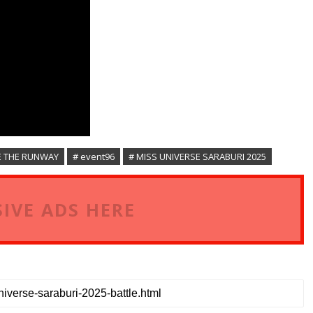
E THE RUNWAY
# event96
# MISS UNIVERSE SARABURI 2025
IVE ADS HERE