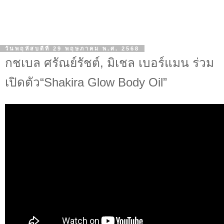
วันพฤหัสบดีที่ 29 พฤษภาคม พ.ศ. 2568
กชเบล ศรัณย์รัชต์, มิเชล เบอร์แมน ร่วม
เปิดตัว“Shakira Glow Body Oil”