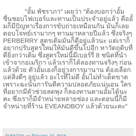
"อั้ม พัชราภา" เผยว่า "ต้องบอกว่าอั้ม
ชื่นชอบไฟเบอร์และทานเป็นประจำอยู่แล้ว คืออั้
มก็มีปัญหาเรื่องการขับถ่ายเหมือนกัน มันก็เลย
ตอบโจทย์เรามากๆ ทานมาหลายปีแล้ว ซึ่งจริงๆ
PERBERRY
สูตรเดิมมันก็ดีอยู่แล้วนะ แต่เราก็
อยากปรับสูตรใหม่ให้มันดีขึ้นไปอีก หาวัตถุดิบที่
ดียิ่งกว่าเดิม ซึ่งสูตรใหม่นี้มีเบอร์รี่
8
ชนิดที่นำ
เข้าจากอเมริกา แล้วเราก็ได้ลองทานจริงๆ ก่อน
แล้วด้วย ตัวอั้มเองก็อยู่วงการมานาน ต้องเลือก
แต่สิ่งดีๆ อยู่แล้ว อะไรที่ไม่ดี อั้มไม่ทำเด็ดขาด
เพราะฉะนั้นการันตีความปลอดภัยแน่นอน ใคร
ที่อยากมีตัวช่วยลดพุง ก็ลองทานตามอั้มได้นะ
คะ ซึ่งเราก็มีจำหน่ายหลายช่อง และตอนนี้ก็มี
จำหน่ายที่ร้าน
EVEANDBOY
แล้วด้วยนะคะ"
EVENT96
on
มิถุนายน 23, 2568