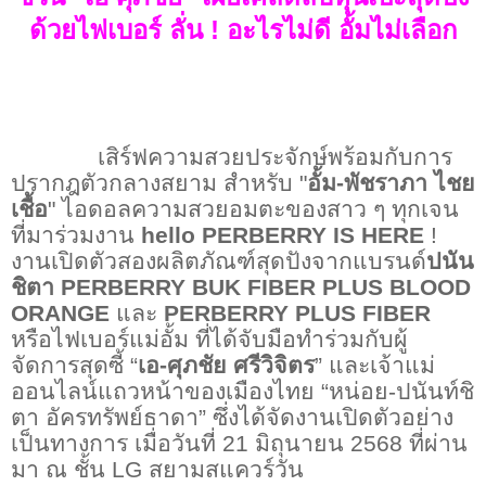
ด้วยไฟเบอร์ ลั่น
!
อะไรไม่ดี อั้มไม่เลือก
เสิร์ฟความสวยประจักษ์พร้อมกับการ
ปรากฎตัวกลางสยาม สำหรับ "
อั้ม
-
พัชราภา ไชย
เชื้อ
" ไอดอลความสวยอมตะของสาว ๆ ทุกเจน
ที่มาร่วมงาน
hello PERBERRY IS HERE
!
งานเปิดตัวสองผลิตภัณฑ์สุดปังจากแบรนด์
ปนัน
ชิตา
PERBERRY BUK FIBER PLUS BLOOD
ORANGE
และ
PERBERRY PLUS FIBER
หรือไฟเบอร์แม่อั้ม
ที่ได้จับมือทำร่วมกับผู้
จัดการสุดซี้ “
เอ
-
ศุภชัย ศรีวิจิตร
” และเจ้าแม่
ออนไลน์แถวหน้าของเมืองไทย “หน่อย
-
ปนันท์ชิ
ตา อัครทรัพย์ธาดา” ซึ่งได้จัดงานเปิดตัวอย่าง
เป็นทางการ เมื่อวันที่
21
มิถุนายน
2568
ที่ผ่าน
มา ณ ชั้น
LG
สยามสแควร์วัน