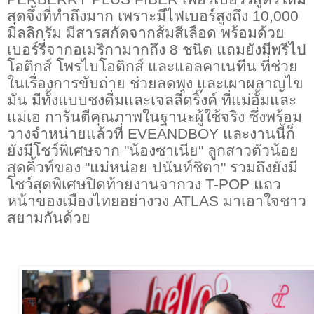
สุดจึ้งที่ทำถึงมาก เพราะมีไฟเบอร์สูงถึง
10,000
มิลลิกรัม มีสารสกัดจากส้มสีเลือด พร้อมด้วย
เบอร์รี่จากอเมริกามากถึง
8
ชนิด แถมยังมีพรีไป
โอติกส์ โพรไบโอติกส์ และแอลคาเนทีน ที่ช่วย
ในเรื่องการขับถ่าย ช่วยลดพุง และเผาผลาญไข
มัน มีทั้งแบบชงดื่มและเจลลี่ดริ๊งค์ ที่แม่อั้มและ
แม่เอ การันตีคุณภาพในฐานะผู้ใช้จริง ซึ่งพร้อม
วางจำหน่ายแล้วที่
EVEANDBOY
และงานนี้ก็
ยังมีโชว์พิเศษจาก "น้องซาเนีย" ลูกสาวตัวน้อย
สุดคิ้วท์ของ "แม่หน่อย ปนันท์ชิตา" รวมถึงยังมี
โชว์สุดพิเศษปิดท้ายงานจากวง
T-POP
แถว
หน้าของเมืองไทยอย่างวง
ATLAS
มาเอาใจชาว
สยามกันด้วย