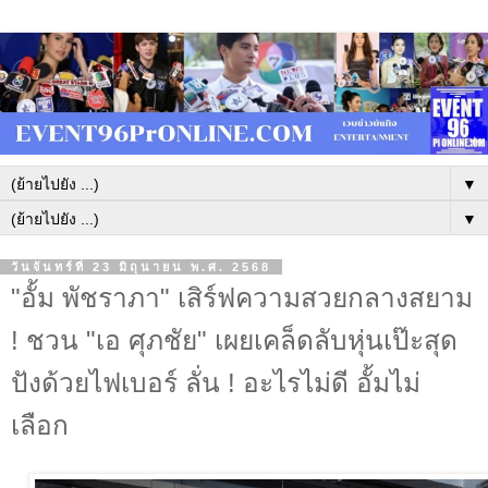
▼
▼
วันจันทร์ที่ 23 มิถุนายน พ.ศ. 2568
"อั้ม พัชราภา" เสิร์ฟความสวยกลางสยาม
! ชวน "เอ ศุภชัย" เผยเคล็ดลับหุ่นเป๊ะสุด
ปังด้วยไฟเบอร์ ลั่น ! อะไรไม่ดี อั้มไม่
เลือก