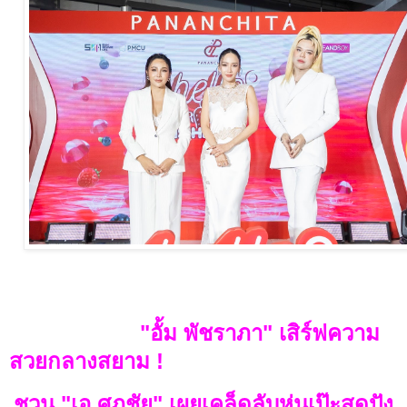
"อั้ม พัชราภา" เสิร์ฟความ
สวยกลางสยาม
!
ชวน "เอ ศุภชัย" เผยเคล็ดลับหุ่นเป๊ะสุดปัง