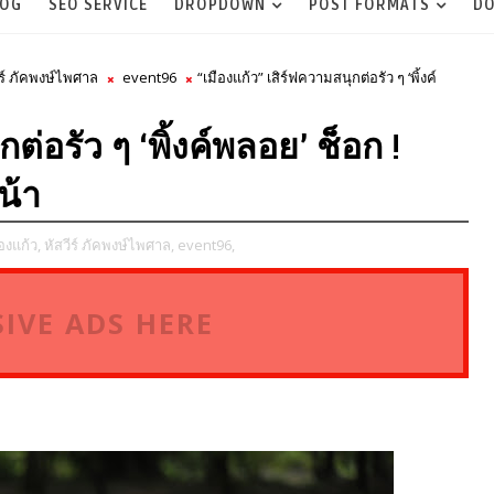
LOG
SEO SERVICE
DROPDOWN
POST FORMATS
DO
ีร์ ภัคพงษ์ไพศาล
event96
“เมืองแก้ว” เสิร์ฟความสนุกต่อรัว ๆ ‘พิ้งค์
ต่อรัว ๆ ‘พิ้งค์พลอย’ ช็อก !
น้า
องแก้ว,
หัสวีร์ ภัคพงษ์ไพศาล,
event96,
IVE ADS HERE