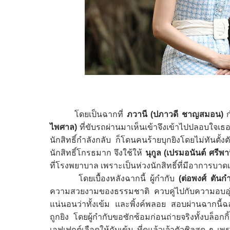
โดยเป็นฉากที่
ภวานี
(
ปภาวดี ชาญสมอน
)
ก
ไพศาล
)
ที่ขับรถผ่านมาเห็นเข้าจึงเข้าไปปลอบใจเธอ ห
นักสิทธิ์กำลังกลับ ก็โดนคนร้ายบุกยิงโดยไม่ทันตั้
นักสิทธิ์โกรธมาก จึงใช้ให้
นุกูล
(
เปรมอนันต์ ศรีพา
ที่โรงพยาบาล เพราะเป็นห่วงนักสิทธิ์ที่มีอาการบาดเ
โดยเบื้องหลังฉากนี้ ผู้กำกับ
(ต่อพงศ์ ตัน
ความสวยงามของธรรมชาติ ควบคู่ไปกับความอบอุ่น
แน่นอนว่าทั้งเข้ม และพิ้งค์พลอย สอบผ่านฉากนี้ฉล
ถูกยิง โดยผู้กำกับขอซักซ้อมก่อนถ่ายจริงทั้งบล็อ
เอฟเฟกต์เลือดให้กับเข้ม ที่ดูแล้วเจ้าตัวชิลสุด ๆ 