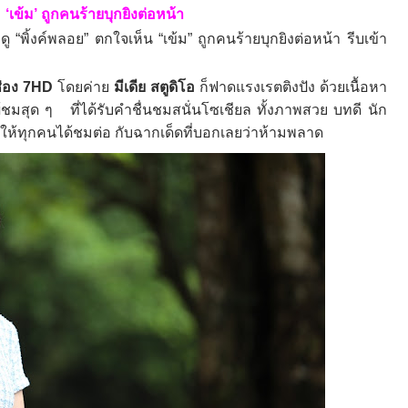
‘
เข้ม
’
ถูกคนร้ายบุกยิงต่อหน้า
งดู “พิ้งค์พลอย” ตกใจเห็น
“
เข้ม
”
ถูกคนร้ายบุกยิงต่อหน้า รีบเข้า
่อง
7HD
โดยค่าย
มีเดีย สตูดิโอ
ก็ฟาดแรงเรตติงปัง
ด้วยเนื้อหา
ผู้ชมสุด ๆ
ที่ได้รับคำชื่นชมสนั่นโซเชียล ทั้งภาพสวย บทดี นัก
นุกให้ทุกคนได้ชมต่อ กับฉากเด็ดที่บอกเลยว่าห้ามพลาด