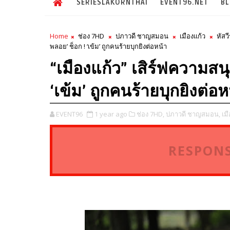
SERIESLAKORNTHAI
EVENT96.NET
B
Home
ช่อง 7HD
ปภาวดี ชาญสมอน
เมืองแก้ว
หัสว
พลอย’ ช็อก ! ‘เข้ม’ ถูกคนร้ายบุกยิงต่อหน้า
“เมืองแก้ว” เสิร์ฟความสนุก
‘เข้ม’ ถูกคนร้ายบุกยิงต่อห
EVENT96
1 year ago
ช่อง 7HD,
ปภาวดี ชาญสมอน,
เมื
RESPONS