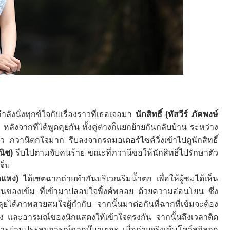
ำลังนั่งทุกข์ใจกับเรื่องราวที่เธอเจอมา
นักสิทธิ์
(
หัสวีร์ ภัคพงษ์
ลังจากที่ได้พูดคุยกัน ทั้งคู่ต่างก็แยกย้ายกันกลับบ้าน ระหว่าง
งตัว ภวานีตกใจมาก รีบลงจากรถมอเตอร์ไซค์วิ่งเข้าไปดูนักสิทธิ์
นิช
)
รีบไปตามจับคนร้าย ขณะที่ภวานีขอให้นักสิทธิ์ไปรักษาตัว
จ็บ
กำแหง)
ได้เซตฉากถ่ายทำกันบริเวณริมน้ำตก เพื่อให้ผู้ชมได้เห็น
ของเข้ม ที่เข้ามาปลอบใจพิ้งค์พลอย ด้วยความอ่อนโยน ซึ่ง
ุยได้ภาพสวยสมใจผู้กำกับ จากนั้นมาต่อกันที่ฉากที่เข้มจะต้อง
กกิ้ง และอารมณ์ของนักแสดงให้เข้าใจตรงกัน จากนั้นถึงเวลาติด
เพราะผ่านประสบการณ์ฉากบู๊มาเยอะ เมื่อถ่ายจริงเข้มโชว์สกิลถูก