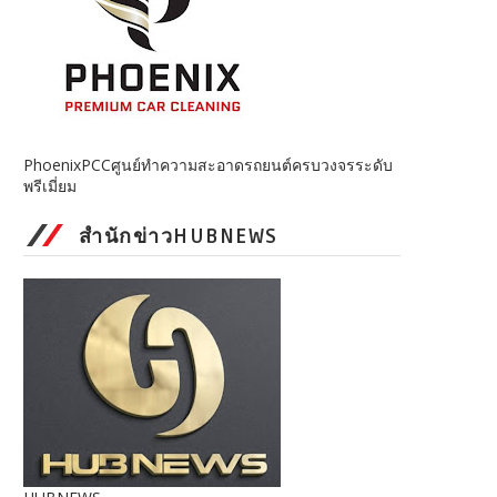
PhoenixPCCศูนย์ทำความสะอาดรถยนต์ครบวงจรระดับ
พรีเมี่ยม
สำนักข่าวHUBNEWS