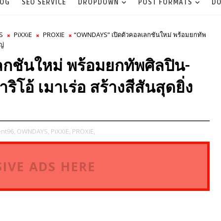
LOG
SEO SERVICE
DROPDOWN
POST FORMATS
DO
S
PiXXiE
PROXIE
“OWNDAYS” เปิดตัวคอลเลกชันใหม่ พร้อมยกทัพ
ญ่
กชันใหม่ พร้อมยกทัพศิลปิน-
อ้ เมาเร่อ สร้างสีสันสุดยิ่ง
nt96,
OWNDAYS,
PiXXiE,
PROXIE,
IVE ADS HERE