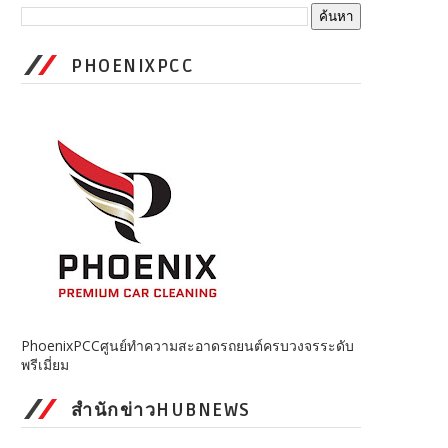
PHOENIXPCC
PhoenixPCCศูนย์ทำความสะอาดรถยนต์ครบวงจรระดับ
พรีเมี่ยม
สำนักข่าวHUBNEWS