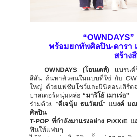
“OWNDAYS” เป
พร้อมยกทัพศิลปิน-ดารา 
สร้างสี
OWNDAYS (โอนเดส์)
แบรนด์ร้
สีสัน ค้นหาตัวตนในแบบที่ใช่ กับ OW
ใหญ่ ด้วยแฟชั่นโชว์และมินิคอนเสิ
บาสเดอร์หนุ่มหล่อ
“มาริโอ้ เมาเร่อ”
ร่วมด้วย “
ดีเจนุ้ย ธนวัฒน์
”
แบงค์ มณ
ศิลปิน
T-POP ที่กำลังมาแรงอย่าง PiXXiE แ
ฟินให้แฟนๆ