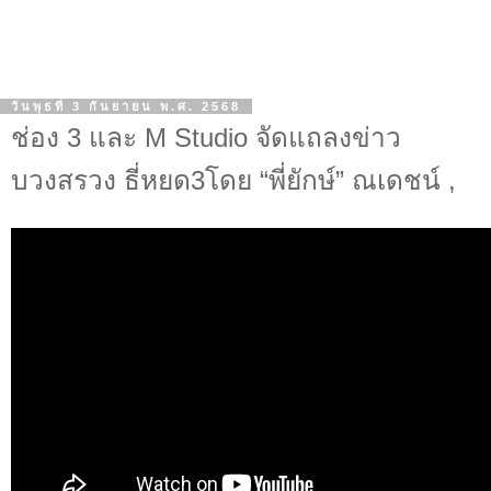
วันพุธที่ 3 กันยายน พ.ศ. 2568
ช่อง 3 และ M Studio จัดแถลงข่าว
บวงสรวง ธี่หยด3โดย “พี่ยักษ์” ณเดชน์ ,