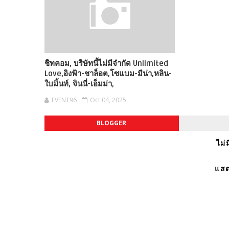
ชิทคอม, บริษัทนี้ไม่มีจำกัด Unlimited
Love,อิงฟ้า-ชาล็อต,โซแบม-มีน่า,หลิน-
ใบมิ้นท์, จินนี่-เอ็มม่า,
EVENT96
Oct 04, 2025
BLOGGER
ไม่
แสด