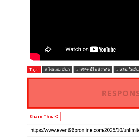
Tags
# โซแบม-มีน่า
# บริษัทนี้ไม่มีจำกัด
# หลิน-ใบมิ้น
RESPONS
Share This