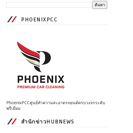
PHOENIXPCC
PhoenixPCCศูนย์ทำความสะอาดรถยนต์ครบวงจรระดับ
พรีเมี่ยม
สำนักข่าวHUBNEWS