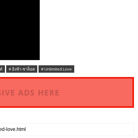
ท์
# อิงฟ้า-ชาล็อต
# Unlimited Love
IVE ADS HERE