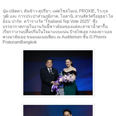
บุ๋ม-ปนัดดา, ต้นข้าว-สุปรียา, แฝดโซลโมเน่, PROXIE, วิว-กุล
วุฒิ และ การประปาส่วนภูมิภาค, โอตานิ, สวนสัตว์ศรีอยุธยา ไล
อ้อน ปาร์ค คว้ารางวัล “Thailand Top Vote 2025” ซึ่ง
บรรยากาศภายในงานวันนี้ชาวด้อมของแต่ละสาขาน้ำตารื้น
เรียกว่างานปลื้มปริ่มในใจมาแบบแน่น ป้ายไฟเอย กลองยาวเอย
พวงมาลัยเอย ขนมนมเนยเพียบ ณ Auditorium ชั้น G Phenix
PratunamBangkok