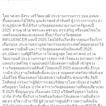
โดย รศ.ดร.อิสระ เสรีวัฒนวุฒิ ประธานกรรมการ บมจ.อสมท
ขึ้นมอบดอกไม้ให้กับ คุณจักรพงษ์ คำจันทร์ ผู้ว่าการการประปา
ส่วนภูมิภาค ซึ่งได้รับรางวัลสุดยอดหน่วยงานภาครัฐแห่งปี
2025 ตามมาด้วย พชรและพชรมน สรรเสริญ หรือแฝดโซลโม
เน่พร้อมคุณพ่อและคุณแม่ ขึ้นมารับรางวัลสุดยอด
INFLUENCER แห่งปี 2025 โดยได้รับเกียรติจากคุณเกรียงไกร
เธียรนุกุล ประธานสภาอุตสาหกรรมแห่งประเทศไทยมอบดอกไม้
แสดงความยินดี และรางวัลสุดยอดคนบันเทิงแห่งปี 2025
ดร.ปนัดดา วงศ์ผู้ดีได้รับการโหวตสูงสุด โดย ดร.พจน์ อร่าม
วัฒนานนท์ ประธานกรรมการหอการค้าไทยและสภาหอการค้า
แห่งประเทศไทย ร่วมมอบดอกไม้แสดงความยินดี เข้าสู่ช่วง
รางวัลสุดยอดแบรนด์สินค้าไทยแห่งปี 2025 คุณแสงชัย ธีรกุล
วาณิช ประธานกิตติมศักดิ์และประธานยุทธศาสตร์สมาพันธ์เอส
เอ็มอีไทย ขึ้นมอบดอกไม้แสดงความยินดีกับ คุณเอกชัย ลิมปิ
โชติพงษ์ กรรมการผู้จัดการกลุ่มบริษัทยางโอตานิและสวนสัตว์
ศรีอยุธยา ไลอ้อน ปาร์ค คว้ารางวัลสุดยอดสถานที่ท่องเที่ยวแห่ง
ปี 2025 ซึ่งคุณอรุณ เรืองเนตร CEO บริษัทศรีอยุธยา ไลอ้อน
ปาร์ค จำกัด ขึ้นรับรางวัลพร้อมรับดอกไม้แสดงความยินดีจาก
ผศ.ดร.สุวิชา เป้าอารีย์ ผู้อำนวยการศูนย์สำรวจความคิดเห็น
“นิด้าโพล”ช่วงสุดท้ายเริ่มที่รางวัลสุดยอดนักกีฬาแห่งปี2025 ซึ่ง