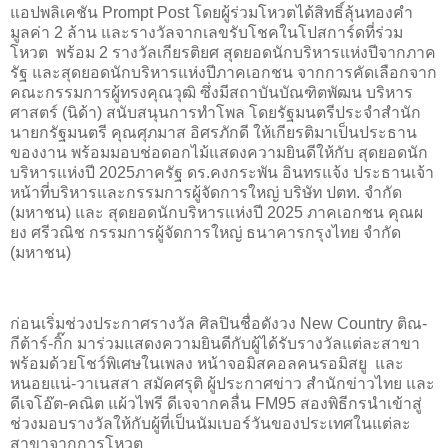
แอปพลิเคชัน Prompt Post โดยผู้ร่วมโหวตได้สิทธิ์ลุ้นทองคำ
มูลค่า 2 ล้าน และรางวัลจากเลขรับโชคในโปสการ์ดที่ร่วม
โหวต พร้อม 2 รางวัลเกียรติยศ สุดยอดนักบริหารแห่งปีจากภาค
รัฐ และสุดยอดนักบริหารแห่งปีภาคเอกชน จากการคัดเลือกจาก
คณะกรรมการผู้ทรงคุณวุฒิ ซึ่งมีสถาบันบัณฑิตพัฒน บริหาร
ศาสตร์ (นิด้า) สนับสนุนการทำโพล โดยรัฐมนตรีประจำสำนัก
นายกรัฐมนตรี คุณศุภมาส อิศรภักดี ให้เกียรติมาเป็นประธาน
ของงาน พร้อมมอบช่อดอกไม้แสดงความยินดีให้กับ สุดยอดนัก
บริหารแห่งปี 2025ภาครัฐ ดร.คงกระพัน อินทรแจ้ง ประธานเจ้า
หน้าที่บริหารและกรรมการผู้จัดการใหญ่ บริษัท ปตท. จำกัด
(มหาชน) และ สุดยอดนักบริหารแห่งปี 2025 ภาคเอกชน คุณผ
ยง ศรีวณิช กรรมการผู้จัดการใหญ่ ธนาคารกรุงไทย จำกัด
(มหาชน)
ก่อนเริ่มช่วงประกาศรางวัล ศิลปินชื่อดังวง New Country ติณ-
กีต้าร์-กิ๊ก มาร่วมแสดงความยินดีกับผู้ได้รับรางวัลแต่ละสาขา
พร้อมด้วยโชว์พิเศษในเพลง หน้าจอมิสคอลคนรอมิสยู และ
หนอยแน่-วาเนสสา สมัคศรุติ ผู้ประกาศข่าว สำนักข่าวไทย และ
ดีเจโอ๊ต-คณิต แผ้วไพรี ดีเจจากคลื่น FM95 สองพิธีกรนำเข้าสู่
ช่วงมอบรางวัลให้กับผู้ที่เป็นนัมเบอร์วันของประเทศในแต่ละ
สาขาจากการโหวต