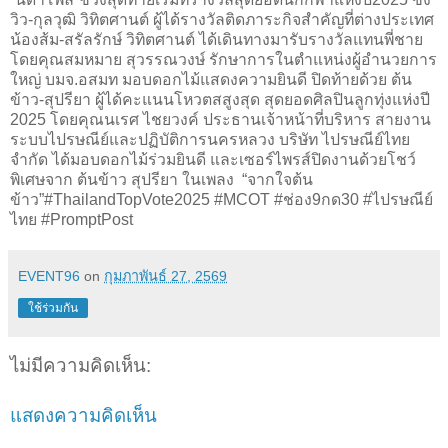
วิว-กุลวุฒิ วิทิตศานต์ ผู้ได้รางวัลติดภาระกิจสำคัญที่ต่างประเทศ
น้องส้ม-สรัลรักษ์ วิทิตศานต์ ได้เดินทางมารับรางวัลแทนพี่ชาย
โดยคุณสมหมาย สุวรรณวงษ์ รักษาการในตำแหน่งผู้อำนวยการ
ใหญ่ บมจ.อสมท มอบดอกไม้แสดงความยินดี ปิดท้ายด้วย ต้น
ข้าว-สุปรียา ผู้ได้คะแนนโหวตสสูงสุด สุดยอดศิลปินลูกทุ่งแห่งปี
2025 โดยคุณนเรศ ไชยวงค์ ประธานเจ้าหน้าที่บริหาร สายงาน
ระบบไปรษณีย์และปฏิบัติการนครหลวง บริษัท ไปรษณีย์ไทย
จำกัด ได้มอบดอกไม้ร่วมยินดี และเซอร์ไพรส์ปิดงานด้วยโชว์
พิเศษจาก ต้นข้าว สุปรียา ในเพลง “จากใจต้น
ข้าว”#ThailandTopVote2025 #MCOT #ช่อง9กด30 #ไปรษณีย์
ไทย #PromptPost
EVENT96
on
กุมภาพันธ์ 27, 2569
ใช้ร่วมกัน
ไม่มีความคิดเห็น:
แสดงความคิดเห็น