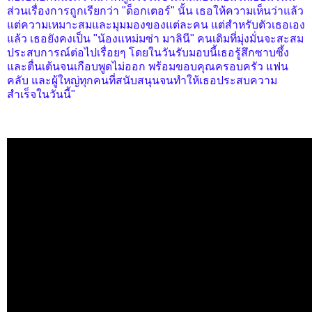
ส่วนเรื่องการถูกเรียกว่า "ด็อกเตอร์" นั้น เธอให้ความเห็นว่าแล้ว
แต่ความเหมาะสมและมุมมองของแต่ละคน แต่สำหรับตัวเธอเอง
แล้ว เธอยังคงเป็น "น้องแหม่มซ่า มาลินี" คนเดิมที่มุ่งมั่นจะสะสม
ประสบการณ์ต่อไปเรื่อยๆ โดยในวันรับมอบนี้เธอรู้สึกซาบซึ้ง
และตื่นเต้นจนเกือบพูดไม่ออก พร้อมขอบคุณครอบครัว แฟน
คลับ และผู้ใหญ่ทุกคนที่สนับสนุนจนทำให้เธอประสบความ
สำเร็จในวันนี้"