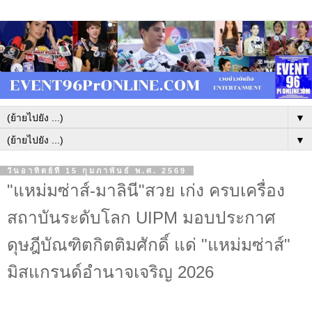
▼
▼
วันอาทิตย์ที่ 15 กุมภาพันธ์ พ.ศ. 2569
"แหม่มซ่าส์-มาลินี"สวย เก่ง ครบเครื่อง
สถาบันระดับโลก UIPM มอบประกาศ
ดุษฎีบัณฑิตกิตติมศักดิ์ แด่ "แหม่มซ่าส์"
มิสแกรนด์อำนาจเจริญ 2026