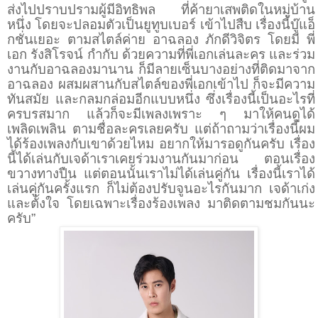
ส่งไปปราบปรามผู้มีอิทธิพล ที่ค้ายาเสพติดในหมู่บ้าน
หนึ่ง โดยจะปลอมตัวเป็นยูทูบเบอร์ เข้าไปสืบ เรื่องนี้บู๊แอ็
กชั่นเยอะ ตามสไตล์ค่าย อาฉลอง ภักดีวิจิตร โดยมี พี่
เอก รังสิโรจน์ กำกับ ด้วยความที่พี่เอกเล่นละคร และร่วม
งานกับอาฉลองมานาน ก็มีลายเซ็นบางอย่างที่ติดมาจาก
อาฉลอง ผสมผสานกับสไตล์ของพี่เอกเข้าไป ก็จะมีความ
ทันสมัย และกลมกล่อมอีกแบบหนึ่ง ซึ่งเรื่องนี้เป็นอะไรที่
ครบรสมาก แล้วก็จะมีเพลงเพราะ ๆ มาให้คนดูได้
เพลิดเพลิน ตามชื่อละครเลยครับ แต่ถ้าถามว่าเรื่องนี้ผม
ได้ร้องเพลงกับเขาด้วยไหม อยากให้มารอดูกันครับ เรื่อง
นี้ได้เล่นกับเจด้าเราเคยร่วมงานกันมาก่อน ตอนเรื่อง
ขวางทางปืน แต่ตอนนั้นเราไม่ได้เล่นคู่กัน เรื่องนี้เราได้
เล่นคู่กันครั้งแรก ก็ไม่ต้องปรับจูนอะไรกันมาก เจด้าเก่ง
และตั้งใจ โดยเฉพาะเรื่องร้องเพลง มาติดตามชมกันนะ
ครับ”