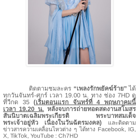
ติดตามชมละคร
“เพลงรักพยัคฆ์ร้าย”
ได้
ทุกวันจันทร์-ศุกร์ เวลา
19.00
น. ทาง ช่อง
7HD
ดู
ทีวีกด
35
(
เริ่มตอนแรก จันทร์ที่
4
พฤษภาคมนี้
เวลา
19.20
น.
หลังจบการถ่ายทอดสดงานสโมสร
สันนิบาตเฉลิมพระเกียรติ พระบาทสมเด็จ
พระเจ้าอยู่หัว เนื่องในวันฉัตรมงคล)
และติดตาม
ข่าวสารความเคลื่อนไหวต่าง ๆ ได้ทาง
Facebook, IG,
X, TikTok, YouTube : Ch7HD