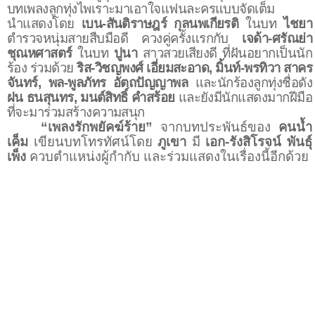
บทเพลงลูกทุ่งไพเราะมาเอาใจแฟนละครแบบจัดเต็ม
นำแสดงโดย
เบน
-
สันติราษฎร์ กุลนพเกียรติ
ในบท
ไชยา
ตำรวจหนุ่มสายสืบมือดี ควงคู่ครั้งแรกกับ
เจด้า
-
ศรัณย่า
ชุณหศาสตร์
ในบท
ปูนา
สาวสวยเสียงดี ที่ฝันอยากเป็นนัก
ร้อง ร่วมด้วย
ริส
-
วิชญพงศ์ เอี่ยมสะอาด, มิ้นท์
-
พรทิวา สาคร
จันทร์, พล
-
พูลภัทร อัตถปัญญาพล
และนักร้องลูกทุ่งชื่อดัง
ฝน ธนสุนทร, มนต์สิทธิ์ คําสร้อย
และยังมีนักแสดงมากฝีมือ
ที่จะมาร่วมสร้างความสนุก
“เพลงรักพยัคฆ์ร้าย”
จากบทประพันธ์ของ
คนน้ำ
เค็ม
เขียนบทโทรทัศน์โดย
ภูเขา
มี
เอก
-
รังสิโรจน์ พันธุ์
เพ็ง
ควบตำแหน่งผู้กำกับ และร่วมแสดงในเรื่องนี้อีกด้วย