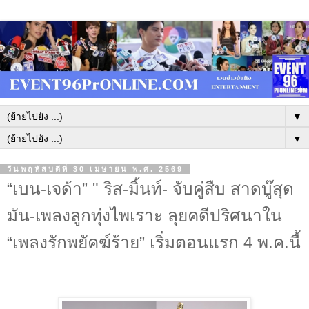
▼
▼
วันพฤหัสบดีที่ 30 เมษายน พ.ศ. 2569
“เบน-เจด้า” " ริส-มิ้นท์- จับคู่สืบ สาดบู๊สุด
มัน-เพลงลูกทุ่งไพเราะ ลุยคดีปริศนาใน
“เพลงรักพยัคฆ์ร้าย” เริ่มตอนแรก 4 พ.ค.นี้