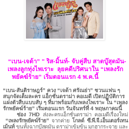
“เบน-เจด้า” " ริส-มิ้นท์- จับคู่สืบ สาดบู๊สุดมัน-
เพลงลูกทุ่งไพเราะ ลุยคดีปริศนาใน “เพลงรัก
พยัคฆ์ร้าย” เริ่มตอนแรก 4 พ.ค.นี้
“เบน
-
สันติราษฎร์” ควง “เจด้า ศรัณย่า” ชวนแฟน ๆ
สนุกจัดเต็มละคร แอ็กชั่นดราม่า คอเมดี เปิดปฏิบัติการ
แฝงตัวสืบแบบสับ ๆ ที่มาพร้อมกับเพลงไพเราะ ใน “เพลง
รักพยัคฆ์ร้าย” เริ่มตอนแรก วันจันทร์ที่
4
พฤษภาคมนี้
ช่อง
7HD
ส่งละครแอ็กชั่นดราม่า คอเมดีเรื่องใหม่
“เพลงรักพยัคฆ์ร้าย”
จากค่าย
โกลด์ ซี
.
พี
.
จี
.
เอ็นเตอร์เทน
เม้นท์
ขนทั้งฉากบู๊สุดมัน ดราม่าเข้มข้น มุกฮากระจาย และ