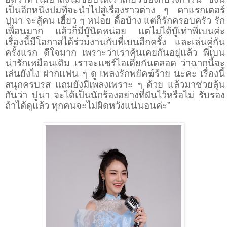
เป็นอีกหนึ่งปมที่จะนำไปสู่เรื่องราวต่าง ๆ คาแรกเตอร์
ปูนา จะสู้คน เฮี้ยว ๆ หน่อย ดื้อบ้าง แต่ก็รักครอบครัว รัก
เพื่อนมาก แล้วก็มีบู๊นิดหน่อย แต่ไม่ได้บู๊เท่าพี่เบนค่ะ
เรื่องนี้มีโอกาสได้ร่วมงานกับพี่เบนอีกครั้ง และเล่นคู่กัน
ครั้งแรก ดีใจมาก เพราะว่าเราคุ้นเคยกันอยู่แล้ว พี่เบน
น่ารักเหมือนเดิม เราจะแชร์ไอเดียกันตลอด ว่าฉากนี้จะ
เล่นยังไง ฝากแฟน ๆ ดู เพลงรักพยัคฆ์ร้าย นะคะ เรื่องนี้
สนุกครบรส แถมยังมีเพลงเพราะ ๆ ด้วย แล้วมาช่วยลุ้น
กันว่า ปูนา จะได้เป็นนักร้องอย่างที่ฝันไว้หรือไม่ รับรอง
ถ้าได้ดูแล้ว ทุกคนจะไม่ผิดหวังแน่นอนค่ะ”