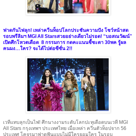
ฟาดกันไฟลุก! เหล่าควีนท็อปโลกประชันความปัง โชว์หน้าสด
รอบพรีลิมฯ MGI All Starsสวยอย่างเดียวไม่รอด! “บอสณวัฒน์”
เปิดศึกโหวตเดือด 8 กรรมการ กดคะแนนชี้ชะตา 30พค รู้ผล
คนมง…ใคร? จะได้ไปต่อซีซั่น 2!!
เวทีแทบลุกเป็นไฟ! ศึกนางงามระดับโลกปะทุเดือดบนเวที MGI
All Stars กรุงเทพฯ ประเทศไทย เมื่อเหล่า ควีนตัวท็อปจาก 56
ประเทศ โคจรมาฟาดฟันแบบไม่มีใครยอมใคร ในรอบ