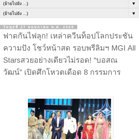
▼
▼
วันพุธที่ 27 พฤษภาคม พ.ศ. 2569
ฟาดกันไฟลุก! เหล่าควีนท็อปโลกประชัน
ความปัง โชว์หน้าสด รอบพรีลิมฯ MGI All
Starsสวยอย่างเดียวไม่รอด! “บอสณ
วัฒน์” เปิดศึกโหวตเดือด 8 กรรมการ