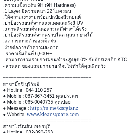
ความแข็งระดับ
9H (9H Hardness)
☑
1 Layer
มีความหนา
22
ไมครอน
☑
ให้ความเงางามพร้อมปกป้องสีรถยนต์
☑
ปกป้องรถยนต์จากแสงแดดและรังสี
UV
☑
สภาพสีรถยนต์ทนต่อสารเคมีต่างๆได้จริง
☑
ปกป้องสีรถยนต์จากคราบไคล มูลนก ยางไม้
☑
ลดการเกาะตัวของเม็ดฝน
☑
ง่ายต่อการทำความสะอาด
☑
-
ราคาเริ่มต้นที่
6,900++
-
สามารถร่วมรายการผ่อนชำระสูงสุด
0%
กับบัตรเครดิต
KTC
-
ส่วนลด ของแถมมากมาย ที่จะไม่ทำให้คุณผิดหวัง
=================================
สาขาบิ๊กซี บุรีรัมย์
● Hotline : 044 110 257
● Mobile : 087-367-3451
คุณประสพ
● Mobile : 065-0040735
คุณปอย
http://m.me/ksqglanz
● Message :
www.kleansquare.com
● Website:
=================================
สาขาโรบินสัน เพชรบุรี
● Hotline : 032-890-263