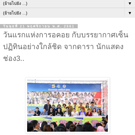
▼
▼
วันพุธที่ 21 พฤศจิกายน พ.ศ. 2561
วันแรกแห่งการอคอย กับบรรยากาศเซ็น
ปฏิทินอย่างใกล้ชิด จากดารา นักแสดง
ช่อง3..