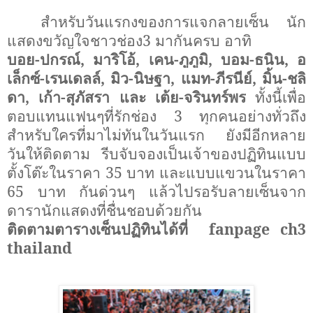
สำหรับวันแรกงของการแจกลายเซ็น นัก
แสดงขวัญใจชาวช่อง
3
มากันครบ อาทิ
บอย-ปกรณ์
,
มาริโอ้
,
เคน-ภูภูมิ
,
บอม-ธนิน
,
อ
เล็กซ์-เรนเดลล์
,
มิว-นิษฐา
,
แมท-ภีรนีย์
,
มิ้น-ชลิ
ดา
,
เก้า-สุภัสรา และ เต้ย-จรินทร์พร
ทั้งนี้เพื่อ
ตอบแทนแฟนๆที่รักช่อง 3 ทุกคนอย่างทั่วถึง
สำหรับใครที่มาไม่ทันในวันแรก ยังมีอีกหลาย
วันให้ติดตาม รีบจับจองเป็นเจ้าของปฏิทินแบบ
ตั้งโต๊ะในราคา
35
บาท และแบบแขวนในราคา
65
บาท กันด่วนๆ แล้วไปรอรับลายเซ็นจาก
ดารานักแสดงที่ชื่นชอบด้วยกัน
ติดตามตารางเซ็นปฏิทินได้ที่
fanpage ch3
thailand