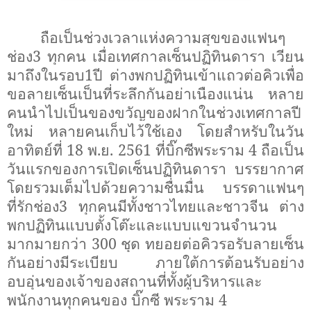
ถือเป็นช่วงเวลาแห่งความสุขของแฟนๆ
ช่อง
3
ทุกคน เมื่อเทศกาลเซ็นปฏิทินดารา เวียน
มาถึงในรอบ
1
ปี ต่างพกปฏิทินเข้าแถวต่อคิวเพื่อ
ขอลายเซ็นเป็นที่ระลึกกันอย่าเนืองแน่น
หลาย
คนนำไปเป็นของขวัญของฝากในช่วงเทศกาลปี
ใหม่ หลายคนเก็บไว้ใช้เอง โดยสำหรับในวัน
อาทิตย์ที่
18
พ.ย.
2561
ที่บิ๊กซีพระราม
4
ถือเป็น
วันแรกของการเปิดเซ็นปฏิทินดารา บรรยากาศ
โดยรวมเต็มไปด้วยความชื่นมื่น
บรรดาแฟนๆ
ที่รักช่อง
3
ทุกคน
มีทั้งชาวไทยและชาวจีน
ต่าง
พกปฏิทินแบบตั้งโต๊ะและแบบแขวนจำนวน
มากมายกว่า 300 ชุด ทยอยต่อคิวรอรับลายเซ็น
กันอย่างมีระเบียบ ภายใต้การต้อนรับอย่าง
อบอุ่นของเจ้าของสถานที่ทั้งผู้บริหารและ
พนักงานทุกคนของ บิ๊กซี พระราม 4