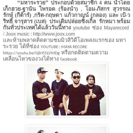
“มหาระรวย” ประกอบด้วยสมาชิก
คน นำโดย
4
เก็กฮวย
ฐานัน ไพรอด (ร้องนำ)
โอม
ภัสกร สุวรรณ
-
,
-
รักษ์ (กีต้าร์)
กริต
กฤษดา แก้วกาญน์ (กลอง) และ เป้
ว
,
-
-
ริทธิ์ จารุสาร (เบส) ประเดิมปล่อยซิงเกิ้ล รักหมา พร้อม
กันทั่วประเทศได้แล้ววันนี้
ทาง
ช่อง
youtube
Mayarecord
/
Joox music : http://www.joox.com
และห้ามพลาดติดตามชมมิวสิวิดีโอเพลงแรกของ มหา
ระรวย ได้ที่ช่อง
YOUTUBE : MAYA RECORE
หรือกดติดตามความ
https://youtu.be/GjkYI5LVMDg
เคลื่อนไหวของวงได้ทาง
facebook