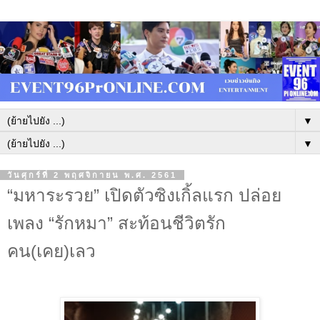
▼
▼
วันศุกร์ที่ 2 พฤศจิกายน พ.ศ. 2561
“มหาระรวย” เปิดตัวซิงเกิ้ลแรก ปล่อย
เพลง “รักหมา” สะท้อนชีวิตรัก
คน(เคย)เลว