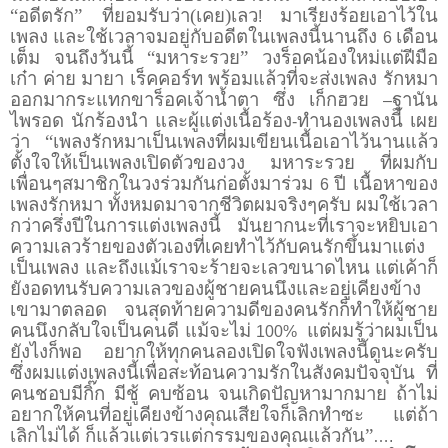
“อดีตรัก” ที่ยอมรับว่า(เคย)เลว
มาเรียงร้อยเอาไว้ใน
!
เพลง และใช้เวลาจมอยู่กับอดีตในเพลงนี้นานถึง
เดือน
6
เต็ม จนถึงวันนี้ “มหาระรวย” วงร็อคน้องใหม่แต่ฝีมือ
เก๋า ค่าย มายา เร็คคอร์ท พร้อมแล้วที่จะส่งเพลง รักหมา
ออกมากระแทกขาร็อคเจ้าน้ำตา ซึ่ง เก็กฮวย
ฐานัน
–
ไพรอด นักร้องนำ และผู้แต่งเนื้อร้อง
ทำนองเพลงนี้ เผย
-
ว่า “เพลงรักหมาเป็นเพลงที่ผมเขียนเนื้อเอาไว้นานแล้ว
ตั้งใจให้เป็นเพลงเปิดตัวของวง มหาระรวย ที่ผมกับ
เพื่อนๆสมาชิกในวงร่วมกันก่อตั้งมาร่วม
ปี เนื้อหาของ
6
เพลงรักหมา ทั้งหมดมาจากชีวิตผมจริงๆครับ ผมใช้เวลา
กว่าครึ่งปีในการแต่งเพลงนี้ มันยากนะที่เราจะหยิบเอา
ความเลวร้ายของตัวเองที่เคยทำไว้กับคนรักขึ้นมาแต่ง
เป็นเพลง และถึงแม้เราจะร้ายจะเลวขนาดไหน แต่เค้าก็
ยังอดทนรับความเลวของผู้ชายคนนึงและอยู่เคียงข้าง
เขามาตลอด จนสุดท้ายความดีของคนรักก็ทำให้ผู้ชาย
คนนึงกลับใจเป็นคนดี แม้จะไม่
แต่ผมรู้ว่าผมเป็น
100%
ยังไงก็พอ อยากให้ทุกคนลองเปิดใจฟังเพลงนี้ดูนะครับ
ซึ่งผมแต่งเพลงนี้เพื่อสะท้อนความรักในสังคมปัจจุบัน ที่
คนชอบมีกิ๊ก มีชู้ คบซ้อน จนเกิดปัญหามากมาย ถ้าไม่
อยากให้คนที่อยู่เคียงข้างคุณเสียใจก็เลิกทำซะ แต่ถ้า
เลิกไม่ได้ ก็แล้วแต่เวรแต่กรรมของคุณแล้วกัน”
….