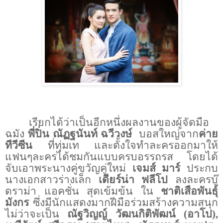
เรียกได้ว่าเป็นอีกหนึ่งผลงานของผู้จัดมือ
ฉมัง
พี่ปิ่น ณัฏฐนันท์ ฉวีวงษ์
บอสใหญ่จาก
ค่าย
ทีวีซีน
ที่ทุ่มเท และตั้งใจทำละครออกมาให้
แฟนๆละครได้ชมกันแบบครบอรรถรส โดยได้
จับเอาพระนางคู่ขวัญคู่ใหม่
เจมส์ มาร์
ประกบ
นางเอกสาวร่างเล็ก
เดียร์น่า ฟลีโป
ลงละครบู๊
ดราม่า แอคชั่น สุดเข้มข้น ใน
ชาติเสือพันธุ์
มังกร
ซึ่งมีนักแสดงมากฝีมือร่วมสร้างความสนุก
ไม่ว่าจะเป็น
ณัฐวิญญ์ วัฒนกิติพัฒน์
(
อาโป
),