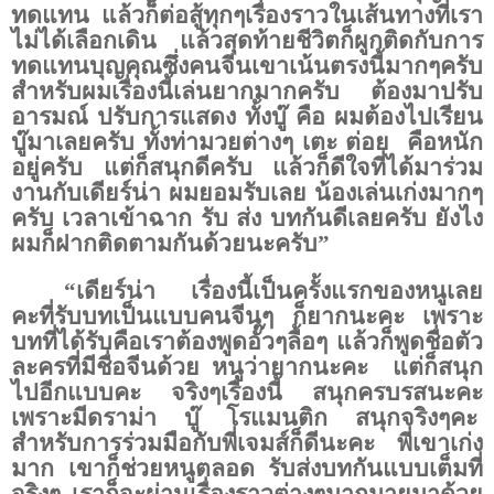
ทดแทน แล้วก็ต่อสู้ทุกๆเรื่องราวในเส้นทางที่เรา
ไม่ได้เลือกเดิน แล้วสุดท้ายชีวิตก็ผูกติดกับการ
ทดแทนบุญคุณซึ่งคนจีนเขาเน้นตรงนี้มากๆครับ
สำหรับผมเรื่องนี้เล่นยากมากครับ ต้องมาปรับ
อารมณ์ ปรับการแสดง ทั้งบู๊ คือ ผมต้องไปเรียน
บู๊มาเลยครับ ทั้งท่ามวยต่างๆ เตะ ต่อย
คือหนัก
อยู่ครับ แต่ก็สนุกดีครับ แล้วก็ดีใจที่ได้มาร่วม
งานกับเดียร์น่า ผมยอมรับเลย น้องเล่นเก่งมากๆ
ครับ เวลาเข้าฉาก รับ ส่ง บทกันดีเลยครับ ยังไง
ผมก็ฝากติดตามกันด้วยนะครับ”
“เดียร์น่า
เรื่องนี้เป็นครั้งแรกของหนูเลย
คะที่รับบทเป็นแบบคนจีนๆ ก็ยากนะคะ เพราะ
บทที่ได้รับคือเราต้องพูดอั๊วๆลื้อๆ แล้วก็พูดชื่อตัว
ละครที่มีชื่อจีนด้วย หนูว่ายากนะคะ
แต่ก็สนุก
ไปอีกแบบคะ จริงๆเรื่องนี้ สนุกครบรสนะคะ
เพราะมีดราม่า บู๊ โรแมนติก สนุกจริงๆคะ
สำหรับการร่วมมือกับพี่เจมส์ก็ดีนะคะ พี่เขาเก่ง
มาก เขาก็ช่วยหนูตลอด รับส่งบทกันแบบเต็มที่
จริงๆ เราก็จะผ่านเรื่องราวต่างๆมากมายมาด้วย