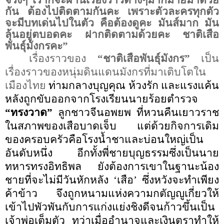
กัน ต้องไปติดตามกันคะ เพราะตัวละครทุกตัว
จะมีบทเด่นไปในตัว คือต้องดูคะ มันส์มาก มัน
ลุ้นอยู่ตบอดคะ ฝากติดตามด้วยคะ ชาติเสือ
พันธุ์มังกรคะ”
เรื่องราวของ
“
ชาติเสือพันธุ์มังกร
”
เป็น
เรื่องราวของหนุ่มดินแดนมังกรที่มาเติบโตใน
เมืองไทย
ท่ามกลางบุญคุณ ห้วงรัก และแรงแค้น
หลังถูกขับออกจากโรงเรียนนายร้อยตำรวจ
“
ทรงวาด
”
ลูกชาวจีนอพยพ
ที่
หวนคืนเยาวราช
ในสภาพของเสือบาดเจ็บ แต่ด้วยกิจการเดิม
ของครอบครัวคือโรงน้ำชาและบ่อนใหญ่เป็น
อันดับหนึ่ง อีกทั้งพี่ชายบุญธรรมซึ่งเป็นนาย
ทหารทรงอิทธิพล ยังต้องการเขาในฐานะน้อง
ชายที่จะไม่มีวันหักหลัง
‘
เสือ
’
ซึ่งหวังจะทำเพียง
ค้าข้าว จึงถูกหนามแห่งความกตัญญูเกี่ยวให้
เข้าไปพัวพันกับการแก่งแย่งชิงดีจนก้าวขึ้นเป็น
เจ้าพ่อเต็มตัว
ทว่าเมื่ออำนาจและเงินตราทำให้