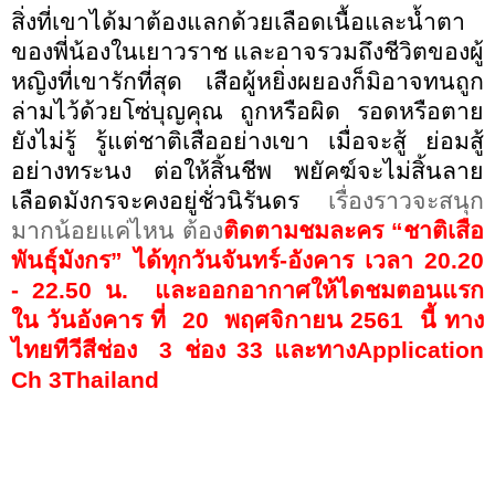
สิ่งที่เขาได้มาต้องแลกด้วยเลือดเนื้อและน้ำตา
ของพี่น้องในเยาวราช และอาจรวมถึงชีวิตของผู้
หญิงที่เขารักที่สุด เสือผู้หยิ่งผยองก็มิอาจทนถูก
ล่ามไว้ด้วยโซ่บุญคุณ ถูกหรือผิด รอดหรือตาย
ยังไม่รู้ รู้แต่ชาติเสืออย่างเขา เมื่อจะสู้ ย่อมสู้
อย่างทระนง
ต่อให้สิ้นชีพ พยัคฆ์จะไม่สิ้นลาย
เลือดมังกรจะคงอยู่ชั่วนิรันดร
เรื่องราวจะสนุก
มากน้อยแค่ไหน ต้อง
ติดตามชมละคร
“
ชาติเสือ
พันธุ์มังกร
”
ได้ทุกวันจันทร์-อังคาร
เวลา 20.20
- 22.50 น
.
และออกอากาศให้ไดชมตอนแรก
ใน วันอังคาร ที่
20
พฤศจิกายน 2561
นี้ ทาง
ไทยทีวีสีช่อง
3
ช่อง
33
และทาง
Application
Ch
3
Thailand