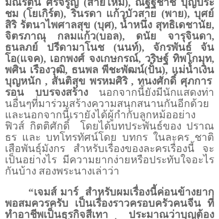
มณีรัตน์ ศรีจรูญ
(
สายไหม
),
ณัฐฐชาช์ บุญประ
ชม
(
โยเกิร์ต
),
รินรดา แก้วบัวสาย
(
พาย
),
บุศย์
สิริ รัตนาไพศาลสุข
(
บุศ
),
น้ำหนึ่ง สุทธิเดชานัย
,
จิตรภาณุ กลมแก้ว
(
บอล
),
ดนัย จารุจินดา
,
ธนลภย์ ปรีดามาโนช
(
นนท์
),
จักรพันธ์ จัน
โอ
(
แจค
),
เอกพงศ์ จงเกษกรณ์
,
วริษฐ์ ทิพโกมุท
,
พศิน เรืองวุฒิ
,
ธนพล พีชะพัฒน์
(
ปั้น
),
แม่น้ำเงิน
บุญหนัก
,
สันติสุข พรหมศิริ
,
ทนงศักดิ์ ศุภการ
รอน บบรจงสร้าง
นอกจากนี้ยังมี
นักแสดงท่า
นอื่นๆที่มาร่วมสร้างความสนุกสนานกันอีกด้วย
และนอกจากนี้เรายังได้ผู้กำกับลูกหม้ออย่าง
ฟิวส์ กิตติศักดิ์
โดยได้บทประพันธ์ของ ปราณ
ธร และ บทโทรทัศน์โดย บทกร ในละคร ชาติ
เสือพันธุ์มังกร สำหรับเรื่องของละครเรื่องนี้ จะ
เป็นอย่างไร มีความยากง่ายหรือประทับใจอะไร
กันบ้าง สองพระนางเล่าว่า
“เจมส์ มาร์
สำหรับผมเรื่องนี้ค่อนข้างยาก
พอสมควรครับ เป็นเรื่องราวครอบครัวคนจีน ที่
ทำอาชีพเป็นธุรกิจสีเทา ประมาณว่าบุญต้อง