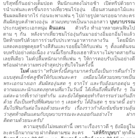
บริสุทธิ์กันอย่างเต็มปอด ทีมนักแสดงไม่รอช้า เปิดทริปด้วยกา
รนำแฟนละครขึ้นรถรางเที่ยวชมไร่องุ่น เยือนสวนดอกไม้และ
ชิมผลผลิตจากไร่ ก่อนจะพาแฟน ๆ ไปถ่ายรูปตามรอยฉากละคร
สัมผัสลูบคลำพวงองุ่น
สวมบทบาทเป็นนางเอกสาว
บุษบาบรรณ
ประกบคู่พระเอกหนุ่ม
ดินแดน
ตัวจริง ทำเอาหลายคนฟินไป
ตาม ๆ กัน
หลังจากเที่ยวชมไร่องุ่นกันมาอย่างอิ่มอกอิ่มใจแล้ว
ปิดท้ายทริปด้วยการร่วมรับประทานอาหารกลางวัน โดยมีนัก
แสดงคอยพูดคุยสร้างสีสันและรอยยิ้มให้กับแฟน ๆ ตั้งแต่ต้นจน
จบทริปอย่างต่อเนื่อง งานนี้เรียกเสียงเฮฮาหัวเราะไม่ขาดสายกัน
เลยทีเดียว ไมค์ปลื้มหนักมากที่แฟน ๆ ให้การตอบรับเป็นอย่างดี
พร้อมฝากความทรงจำสุดประทับใจในครั้งนี้
ไมค์
เผยว่า
“
ทริปครั้งนี้สนุกมากครับถือเป็นการคืนกำไร
แบบสุดเอ็กซ์คลูซีฟให้กับแฟนละคร เหมือนได้สวมบทบาทเป็น
พระเอกนางเอก สัมผัสองุ่นสด ๆ จากไร่ และรับอ้อมกอดอุ่น ๆ
จากผมและนักแสดงทุกคนที่มาในวันนี้ ได้เห็นถึงพื้นที่จริง ๆ ใน
แต่ละฉากที่เราถ่ายทำกัน และยังได้พูดคุยทำกิจกรรมร่วมกันอีก
ด้วย ถือเป็นทริปที่พิเศษมาก ๆ เลยครับ ได้อินสุด ๆ ขนาดนี้ อย่า
ลืมไปฟินกันต่อในจอด้วยนะครับ เรื่องราวกำลังเข้มข้นชวนลุ้น
ว่าสุดท้ายดินแดนกับบุษบาบรรณจะลงเอยกันอย่างไร ฝาก
ติดตามด้วยนะครับ
”
ความสุขยังไม่หมดเท่านี้ เพราะเรื่องราวดี ๆ ยังมีอยู่ใน
ละครอีกมากมาย ฝากติดตามชม ละคร
“
เล่ห์รักบุษบา
”
ทุกคืน