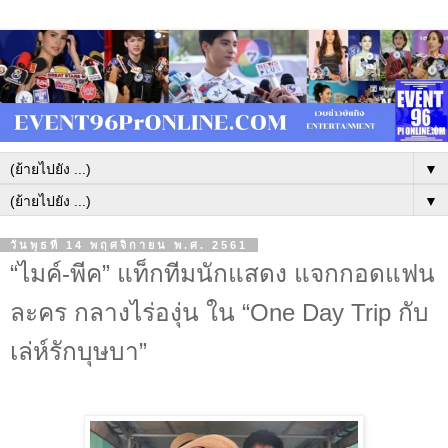
▼
▼
วันพุธที่ 14 พฤศจิกายน พ.ศ. 2561
“ไมค์-พีค” แท็กทีมนักแสดง แจกกอดแฟน
ละคร กลางไร่องุ่น ใน “One Day Trip กับ
เล่ห์รักบุษบา”