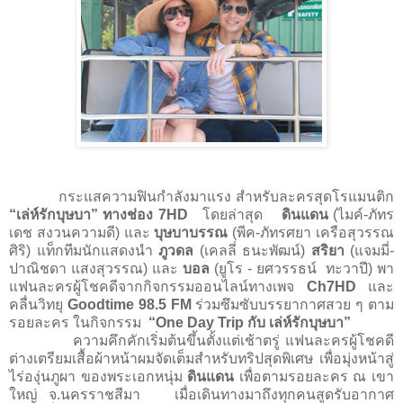
กระแสความฟินกำลังมาแรง สำหรับละครสุดโรแมนติก
“
เล่ห์รักบุษบา
”
ทางช่อง
7HD
โดยล่าสุด
ดินแดน
(ไมค์-ภัทร
เดช สงวนความดี) และ
บุษบาบรรณ
(พีค-ภัทรศยา เครือสุวรรณ
ศิริ) แท็กทีมนักแสดงนำ
ภูวดล
(เคลลี่ ธนะพัฒน์)
สริยา
(แจมมี่-
ปาณิชดา แสงสุวรรณ) และ
บอล
(ยูโร - ยศวรรธน์
ทะวาปี)
พา
แฟนละครผู้โชคดีจากกิจกรรมออนไลน์ทางเพจ
Ch7HD
และ
คลื่นวิทยุ
Goodtime 98.5 FM
ร่วมซึมซับบรรยากาศสวย ๆ ตาม
รอยละคร ในกิจกรรม
“One Day Trip
กับ เล่ห์รักบุษบา
”
ความคึกคักเริ่มต้นขึ้นตั้งแต่เช้าตรู่ แฟนละครผู้โชคดี
ต่างเตรียมเสื้อผ้าหน้าผมจัดเต็มสำหรับทริปสุดพิเศษ เพื่อมุ่งหน้าสู่
ไร่องุ่นภูผา ของพระเอกหนุ่ม
ดินแดน
เพื่อตามรอยละคร ณ เขา
ใหญ่ จ.นครราชสีมา
เมื่อเดินทางมาถึงทุกคนสูดรับอากาศ