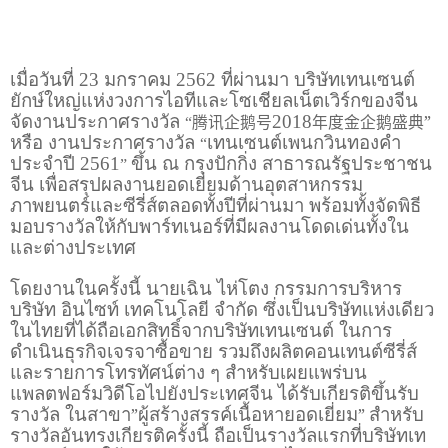
เมื่อวันที่ 23 มกราคม 2562 ที่ผ่านมา บริษัทเทนเซนต์
ยักษ์ใหญ่แห่งวงการไอทีและโซเชียลเน็ตเวิร์กของจีน
จัดงานประกาศรางวัล
腾讯企鹅号
2018
年度金企鹅盛典”
“
หรือ งานประกาศรางวัล
เทนเซนต์เพนกวินทองคำ
“
ประจำปี 2561
ขึ้น ณ กรุงปักกิ่ง สาธารณรัฐประชาชน
”
จีน เพื่อสรุปผลงานยอดเยี่ยมด้านอุตสาหกรรม
ภาพยนตร์และซีรี่ส์ตลอดทั้งปีที่ผ่านมา พร้อมทั้งจัดพิธี
มอบรางวัลให้กับพาร์ทเนอร์ที่มีผลงานโดดเด่นทั้งใน
และต่างประเทศ
โดยงานในครั้งนี้ นายเฉิน ไห่โตง กรรมการบริหาร
บริษัท อินไซท์ เทคโนโลยี จำกัด ซึ่งเป็นบริษัทแห่งเดียว
ในไทยที่ได้ถือเอกสิทธิ์จากบริษัทเทนเซนต์ ในการ
ดำเนินธุรกิจเจรจาซื้อขาย รวมถึงผลิตคอนเทนต์ซีรี่ส์
และรายการโทรทัศน์ต่าง ๆ สำหรับเผยแพร่บน
แพลตฟอร์มวิดีโอไปยังประเทศจีน ได้รับเกียรติขึ้นรับ
รางวัล ในสาขา
”
ผู้สร้างสรรค์เนื้อหายอดเยี่ยม
”
สำหรับ
รางวัลอันทรงเกียรติครั้งนี้ ถือเป็นรางวัลแรกที่บริษัทเท