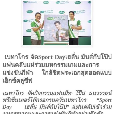
เบทาโกร จัด
Sport Day
เฮลั่น มันส์กับโป๊ป
แฟนคลับแห่ร่วมมหกรรมเกมและการ
แข่งขันกีฬา ใกล้ชิดพระเอกสุดฮอตแบบ
เอ็กซ์คลูซีฟ
เบทาโกร จัดกิจกรรมแฟนมีท โป๊ป ธนวรรธน์
พรีเซ็นเตอร์ไส้กรอกรมควันเบทาโกร “
Sport
Day
เฮลั่น มันส์กับโป๊ป” แฟนคลับเข้าร่วม
มหกรรมเกมและการแข่งขันกีฬาอย่างคึกคัก