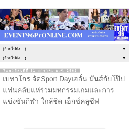
▼
▼
วันพฤหัสบดีที่ 31 มกราคม พ.ศ. 2562
เบทาโกร จัดSport Dayเฮลั่น มันส์กับโป๊ป
แฟนคลับแห่ร่วมมหกรรมเกมและการ
แข่งขันกีฬา ใกล้ชิด เอ็กซ์คลูซีฟ