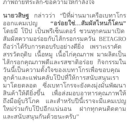
ภาพถ่ายที่ระลึก
-
ข้อความให้กำลังใจ
นายวสิษฐ
กล่าวว่า
“ปีที่ผ่านมาเครือเบทาโกร
ออกแคมเปญ
“อร่อยใช่
…
สัมผัสไหนก็โดน”
โดยมี โป๊ป
เป็นพรีเซ็นเตอร์ ชวนทุกคนมาเปิด
สัมผัสความอร่อยกับไส้กรอกรมควัน
BETAGRO
ถือว่าได้รับการตอบรับอย่างดียิ่ง เพราะเราคัด
สรรวัตถุดิบ เนื้อหมู เนื้อไก่คุณภาพ
มาผลิตเป็น
ไส้กรอกคุณภาพดีและรสชาติอร่อย กิจกรรมใน
วันนี้เป็นความตั้งใจของเบทาโกรเพื่อขอบคุณ
ลูกค้าและแฟนคลับโป๊ปที่ให้การสนับสนุนเรา
มาโดยตลอด ซึ่งเบทาโกรจะยังคงมุ่งมั่นพัฒนา
สินค้าให้ดียิ่งขึ้น เพื่อส่งมอบอาหารคุณภาพให้
ถึงมือผู้บริโภค และสำหรับปีนี้เราจะมีแคมเปญ
ใหม่ร่วมกับโป๊ปอีกแน่นอน ฝากทุกคนติดตาม
และสนับสนุนกันด้วยนะครับ”