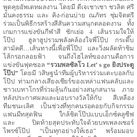
พูดคุยอัพเดทผลงาน โดยมี ดีเจ
เชาเชา ชวลิต ศรี
มั่นคงธรรม และ คิง
-
ก่อนบ่าย ณภัทร ชุ่มจิตตรี
ร่วมเป็นพิธีกรสร้างสีสันความสนุกตลอดงาน ทั้ง
เกมการแข่งขันกีฬาสี ชักเย่อ
4
เส้นรวมใจให้
โป๊ป
ฮูลาฮูปรวมพลังคล้องใจพี่โป๊ป กระดึ๊บ
สามัคคี
…
เส้นทางนี้เพื่อพี่โป๊ป และวิ่งผลัดท้าชิม
ไส้กรอกลอยฟ้า จนถึงไฮไลท์ของงานคือการ
แข่งขันฟุตซอล
“รวมพลซัลโว
Let’ s go
ยิงประตู
โป๊ป”
โดยมี วสิษฐนำทีมผู้บริหารร่วมเตะบอลกับ
โป๊ป ท่ามกลางเสียงเชียร์ของเหล่าแฟนคลับและ
ชาวเบทาโกรที่ร่วมลุ้นกันอย่างสนุกสนาน ภาย
หลังประกาศผลและมอบรางวัลให้กับ
สีเหลือง
ทีมชนะเลิศ เป็นช่วงที่ทุกคนรอคอยกับกิจกรรม
แฟนมีทสุดฟิน ใกล้ชิดโป๊ปแบบเอ็กซ์คลูซีฟ
และ
ปิดท้ายสุดประทับใจด้วยบทเพลงเซอร์
ไพรซ์โป๊ป “เป็นทุกอย่างให้เธอ” พร้อมมอบ