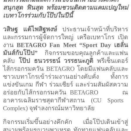
สนุกสุด ฟินสุด พร้อมชวนติดตามแคมเปญใหม่
เบทาโกรร่วมกับโป๊ปในปีนี้
วสิษฐ แต้ไพสิฐพงษ์
ประธานเจ้าหน้าที่บริหาร
และกรรมการผู้จัดการใหญ่ เครือเบทาโกร เปิด
งาน
BETAGRO Fan Meet
“
Sport Day
เฮลั่น
มันส์กับโป๊ป”
กิจกรรมขอบคุณลูกค้าและแฟน
คลับ
โป๊ป ธนวรรธน์ วรรธนะภูติ
พรีเซ็นเตอร์
ไส้กรอกรมควัน
BETAGRO
โดยมีแฟนคลับและ
ชาวเบทาโกรเข้าร่วมงานอย่างคับคั่ง ทั้งการ
แข่งขันเกม กีฬา ร่วมเชียร์ และร่วมสัมผัสความ
อร่อยกับไส้กรอกรมควัน
BETAGRO
ณ
อาคารเฉลิมราชสุดากีฬาสถาน (
CU Sports
Complex
) จุฬาลงกรณ์มหาวิทยาลัย
กิจกรรมเริ่มขึ้นอย่างคึกคัก เมื่อโป๊ปเดินเข้าสู่
สนามพร้อมขบวนพาเหรด ทักทายแฟนคลับและ