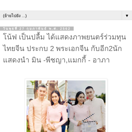
▼
วันพุธที่ 27 กุมภาพันธ์ พ.ศ. 2562
โน้ฟ เป็นปลื้ม ได้แสดงภาพยนตร์ร่วมทุน
ไทยจีน ประกบ 2 พระเอกจีน กับอีก2นัก
แสดงนำ มิน -พีชญา,แมกกี้ - อาภา