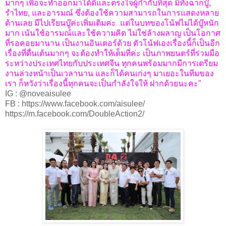
มากๆ
เพื่อจะทำออกมาได้ดีและตรงใจผู้กำกับที่สุด
มีทั้งฉากบู๊
,
รำไทย
,
และอารมณ์
ซึ่งต้องใช้ความสามารถในการแสดงหลาย
ด้านเลย
มีไปเรียนบู๊ค่ะเพิ่มเติมค่ะ
แต่ในบทของโน้ฟไม่ได้บู๊หนัก
มาก
เน้นใช้อารมณ์และใช้ความคิด
ไม่ใช่ล้างผลาญ
เป็นโอกาศ
ที่รอคอยมานาน
เป็นงานอินเตอร์ด้วย
ตัวโน้ฟเองเรื่องนี้ก็เป็นอีก
เรื่องที่ตื่นเต้นมากๆ
จะต้องทำให้เต็มที่ค่ะ
เป็นภาพยนตร์ที่ร่วมมือ
ระหว่างประเทศไทยกับประเทศจีน
ทุกคนพร้อมมากมีการเตรียม
งานล่วงหน้าเป็นเวลานาน
และก็ได้คนเก่งๆ
มาเยอะในทีมของ
เรา
ก็หวังว่าเรื่องนี้ทุกคนจะเป็นกำลังใจให้
ฝากด้วยนะคะ
"
IG : @noveaisulee
FB : https://www.facebook.com/aisulee/
https://m.facebook.com/DoubleAction2/