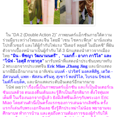
ใน
"DA 2 (Double Action 2)"
ภาพยนตร์แอ็กชันภายใต้ความ
ร่วมมือระหว่างไทยและจีน
โดยมี
"
เชน
โชคระพีกุล
"
มานั่งแท่น
โปรดิ๊วเซอร์
และได้ผู้กำกับไฟแรง
“
ปีเตอร์
หลุยส์
ไมอ๊อคชิ
”
ที่ผัน
ตัวจากเบื้องหน้ามาเป็นผู้กำกับ
ได้
3
นักแสดงนำสาวจากเมือง
ไทย
"
มิน
-
พีชญา
วัฒนามนตรี
" ,
“
แมกกี้
-
อาภา
ภาวิไล
"
และ
“
โน้ฟ
-
ไอศุลี
กายวกุล
”
มารับหน้าที่แสดงนำประชันบทบาทกับ
2
พระเอกจากประเทศจีน
Eric Miao ,Zhang Jing
และนักแสดง
มากฝีมืออีกมากมาย
อาทิเช่น
แบงค์
-
ปวริศร์
มงคลพิสิฐ
,
เดวิด
-
อัศวนนท์
,
แพท
-
พัสสน
ศรินทุ
,
สุเชาว์
พงษ์วิไล
,
ไบรอน
บิชอฟ
,
ไมค์กี้
-
แบล็ค
,
และนักแสดงระดับอินเตอร์อีกมากมาย
โน้ฟ
เผยว่า"
เรื่องนี้เป็นภาพยนตร์แอ็กชัน
และก็เป็นอินเตอร์เน
ชันแนลด้วย
ตนเองตื่นเต้นและรู้สึกเป็นเกียรติมาก
ตั้งใจทุ่มเท
เต็มที่
ในเรื่องนอกจากบู๊แล้ว
ยังมีเลิฟซีนเล็กๆกับพระเอก
Eric
Miao
โดยส่วนตัวนี่เป็นครั้งแรกของการเล่นฉากเลิฟซีน
ครั้ง
แรกก็เล่นกับพระเอกจีนเลย
ซึ่งรู้สึกประหม่าไม่น้อย
พยายามจะ
ศึกษาบท
ทำการบ้าน
และคุยถึงความต้องการของผู้กำกับให้