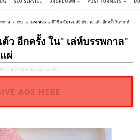
LOG
SEO SERVICE
DROPDOWN
POST FORMATS
DO
รรพกาล
ch3
event96
ทีวีซีน จับ เจมส์จิ ประกบ แต้ว อีกครั้ง ใน" เล่ห์
แต้ว อีกครั้ง ใน" เล่ห์บรรพกาล"
แผ่
สรวง เล่ห์บรรพกาล,
ch3,
event96,
IVE ADS HERE