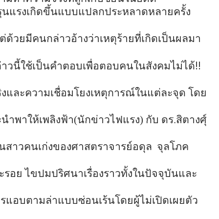
์รุนแรงเกิดขึ้นแบบแปลกประหลาดหลายครั้ง
 แต่ด้วยมีคนกล่าวอ้างว่าเหตุร้ายที่เกิดเป็นผลมา
!!
นี้ใช้เป็นคำตอบเพื่อตอบคนในสังคมไม่ได้
และความเชื่อมโยงเหตุการณ์ในแต่ละจุด โดย
ำพาให้เพลิงฟ้า(นักข่าวไฟแรง) กับ ดร.สิตางศุ์
านสาวคนเก่งของศาสตราจารย์อดุล
จุลโภค
กะรอย ไขปมปริศนาเรื่องราวทั้งในปัจจุบันและ
รแอบตามล่าแบบซ่อนเร้นโดยผู้ไม่เปิดเผยตัว