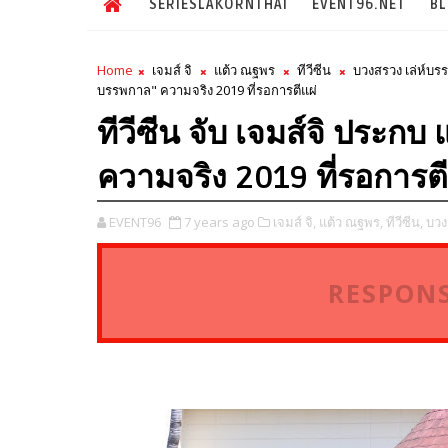
SERIESLAKORNTHAI
EVENT96.NET
B
Home
เจมส์ จิ
แต้ว ณฐพร
ทีวีซีน
บวงสรวง เล่ห์บ
บรรพกาล" ความจริง 2019 ที่รอการตีแผ่
ทีวีซีน จับ เจมส์จิ ประกบ 
ความจริง 2019 ที่รอการตี
EVENT96
7 years ago
เจมส์ จิ,
แต้ว ณฐพร,
ทีวีซีน,
บวง
RESPONS