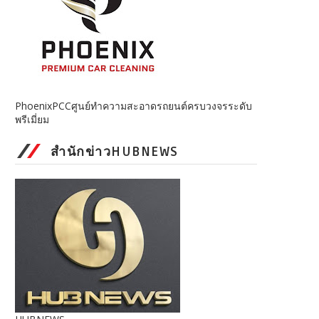
PhoenixPCCศูนย์ทำความสะอาดรถยนต์ครบวงจรระดับ
พรีเมี่ยม
สำนักข่าวHUBNEWS