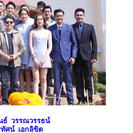
นธ์
วรรณวรรธน์
ทัศน์
เอกลิขิต