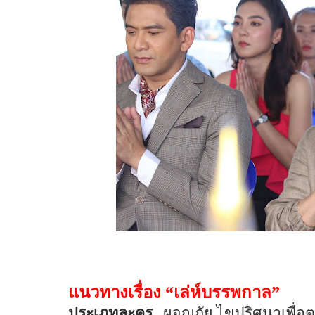
แนวทางเรื่อง “เล่ห์บรรพกาล”
ประเภทละคร
ผจญภัย
ไขปริศนาเพื่อต