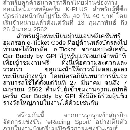
สำหรับลูกค้าธนาคารกสิกรไทยผ่านช่องทาง
ออนไลน์แอพพลิเคชั่น
K-PLUS
สำหรับผู้ที่ซื้อ
บัตรล่วงหน้ากับโปรโมชั่น 40 วัน 40 บาท โดย
เริ่มจำหน่ายแล้วตั้งแต่วันที่
13
กุมภาพันธ์ ถึง
26
มีนาคม
2562
สำหรับผู้ลงทะเบียนผ่านแอปพลิเคชั่นพร้
อมกรอก
e-Ticket Code
ที่อยู่ด้านหลังบัตรลงไป
ท่านจะได้รับ
รหัส
e-Ticket
จากแอปพลิเคชั่น
Car Buddy by GPI
สำหรับแสดงแก่เจ้าหน้าที่
เพื่อเข้าชมงานฟรี
ทั้งนี้เพื่อความสะดวกและ
รวดเร็ว ขอแนะนำให้ดาวน์โหลดและลง
ทะเบียนล่วงหน้า โดยบัตรอภินันทนาการนั้นจะ
สามารถใช้ได้ตั้งแต่วันที่ 27 มีนาคม จนถึง 7
เมษายน 2562
สำหรับผู้เข้าชมงานจากแอปพลิ
เคชั่น
Car Buddy by GPI
ยังมีสิทธิ์ร่วมลุ้นชิง
รางวัลใหญ่ภายในงานได้ด้วยเช่นกัน
พร้อมกันนี้ จากการรุก
รุกเข้าสู่ธุรกิจ
จัดการแข่งขัน ‘
eRacing Sport’
อย่างเต็มตัว
ภายในงานยังเตรียมเปิดตัวการแข่งขันเกมส์