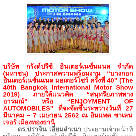
บริษัท กรังด์ปรีซ์ อินเตอร์เนชั่นแนล จำกัด
(มหาชน) ประกาศความพร้อมงาน “บางกอก
อินเตอร์เนชั่นแนล มอเตอร์โชว์ ครั้งที่
40
” (
The
40th Bangkok International Motor Show
2019
) ภายใต้แนวคิด “สนุทรียภาพทาง
อารมณ์” หรือ “
ENJOYMENT OF
AUTOMOBILES”
ที่จะจัดขึ้นระหว่างวันที่
27
มีนาคม –
7
เมษายน
2562
ณ อิมแพค ชาเลน
เจอร์ เมืองทองธานี
ดร.ปราจิน เอี่ยมลำเนา
ประธานเจ้าหน้าที่