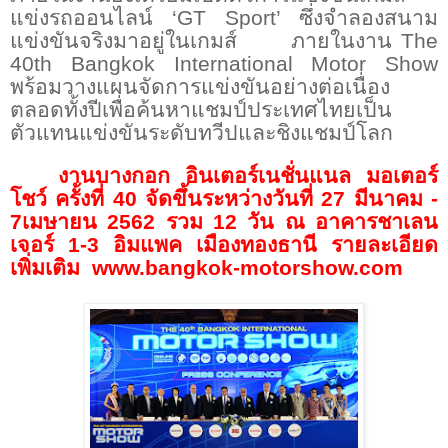
แข่งรถออนไลน์ ‘
GT Sport’
ซึ่งจำลองสนาม
แข่งขันจริงมาอยู่ในเกมส์
ภายในงาน
The
40
th Bangkok International Motor Show
พร้อมวางแผนจัดการแข่งขันอย่างต่อเนื่อง
ตลอดทั้งปีเพื่อค้นหาแชมป์ประเทศไทยเป็น
ตัวแทนแข่งขันระดับทวีปและชิงแชมป์โลก
งานบางกอก อินเตอร์เนชั่นแนล มอเตอร์
โชว์ ครั้งที่
40
จัดขึ้นระหว่างวันที่ 2
7
มีนาคม -
7
เมษายน 256
2
รวม 12 วัน ณ อาคารชาเลน
เจอร์ 1-3 อิมแพค เมืองทองธานี รายละเอียด
เพิ่มเติม
www.bangkok-motorshow.com