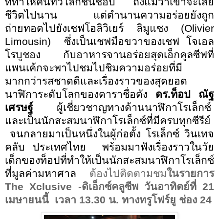
ที่ทำให้คนทั่วโลกชื่นชอบ ถึงแม้ว่าเขาจะเสีย
ชีวิตไปนาน แต่ตำนานความอร่อยยังถูก
ถ่ายทอดไปยัง
เชฟโอลิวิเยร์ ลิมูแซง
(
Olivier
Limousin
)
ซึ่งเป็นเชฟมือขวาของ
เชฟ โจเอล
โรบูชอง
กับอาหารจานอร่อยสุดเอ็กคูลซีฟที่
แพนเค้กจะพาไปชมไปชิมความอร่อยที่มี
มากกว่ารสชาดดีและเรื่องราวของสุดยอด
นาฬิการะดับโลกของดาราชื่อดัง
ดร.ท็อป ณัฐ
เศรษฐ์
ผู้เชี่ยวชาญทางด้านนาฬิกาโรเล็กซ์
และเป็นนักสะสมนาฬิกาโรเล็กซ์ที่มีครบทุกซีรีย์
จนกลายมาเป็นหนึ่งในผู้ก่อตั้ง โรเล็กซ์ วินเทจ
คลับ ประเทศไทย
พร้อมมาฟังเรื่องราวในวัย
เด็กของท็อปที่ทำให้เป็นนักสะสมนาฬิกาโรเล็กซ์
ที่มูลค่ามหาศาล
ต้องไปติดตามชม
ในรายการ
The Xclusive -
ดิเอ็กซ์คลูซีพ วันอาทิตย์ที่
21
เมษายนนี้
เวลา
13.30
น
.
ทางทรูโฟร์ยู ช่อง
24