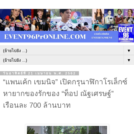
▼
▼
วันอาทิตย์ที่ 21 เมษายน พ.ศ. 2562
“แพนเค้ก เขมนิจ” เปิดกรุนาฬิกาโรเล็กซ์
หายากของรักของ “ท็อป ณัฐเศรษฐ์”
เรือนละ 700 ล้านบาท