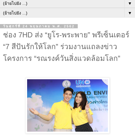
▼
▼
วันศุกร์ที่ 24 พฤษภาคม พ.ศ. 2562
ช่อง 7HD ส่ง “ยูโร-พระพาย” พรีเซ็นเตอร์
“7 สีปันรักให้โลก” ร่วมงานแถลงข่าว
โครงการ “รณรงค์วันสิ่งแวดล้อมโลก”