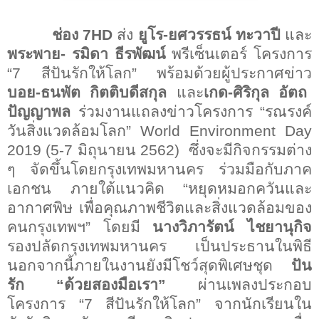
ช่อง
7HD
ส่ง
ยูโร-ยศวรรธน์ ทะวาปี
และ
พระพาย- รมิดา ธีรพัฒน์
พรีเซ็นเตอร์ โครงการ
“7
สีปันรักให้โลก
”
พร้อมด้วยผู้ประกาศข่าว
บอย-ธนพัต กิตติบดีสกุล
และ
เกด-ศิริกุล อัตถ
ปัญญาพล
ร่วมงานแถลงข่าวโครงการ
“
รณรงค์
วันสิ่งแวดล้อมโลก
” World Environment Day
2019 (5-7
มิถุนายน
2562)
ซึ่งจะมีกิจกรรมต่าง
ๆ จัดขึ้นโดยกรุงเทพมหานคร ร่วมมือกับภาค
เอกชน ภายใต้แนวคิด
“
หยุดหมอกควันและ
อากาศพิษ เพื่อคุณภาพชีวิตและสิ่งแวดล้อมของ
คนกรุงเทพฯ
”
โดยมี
นางวิภารัตน์ ไชยานุกิจ
รองปลัดกรุงเทพมหานคร เป็นประธานในพิธี
นอกจากนี้ภายในงานยังมีโชว์สุดพิเศษชุด
ปัน
รัก
“
ด้วยสองมือเรา
”
ผ่านเพลงประกอบ
โครงการ
“7
สีปันรักให้โลก
”
จากนักเรียนใน