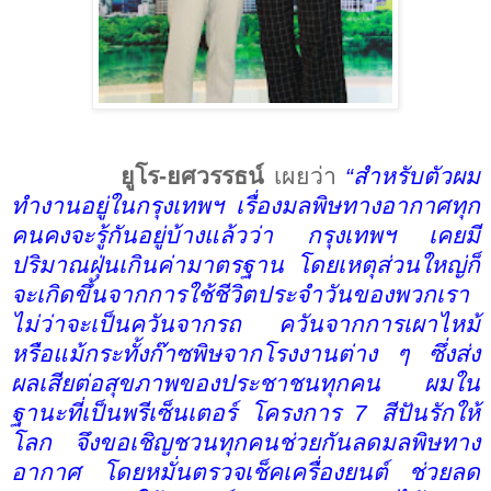
ยูโร-ยศวรรธน์
เผยว่า
“
สำหรับตัวผม
ทำงานอยู่ในกรุงเทพฯ เรื่องมลพิษทางอากาศทุก
คนคงจะรู้กันอยู่บ้างแล้วว่า กรุงเทพฯ เคยมี
ปริมาณฝุ่นเกินค่ามาตรฐาน โดยเหตุส่วนใหญ่ก็
จะเกิดขึ้นจากการใช้ชีวิตประจำวันของพวกเรา
ไม่ว่าจะเป็นควันจากรถ ควันจากการเผาไหม้
หรือแม้กระทั้งก๊าซพิษจากโรงงานต่าง ๆ ซึ่งส่ง
ผลเสียต่อสุขภาพของประชาชนทุกคน ผมใน
ฐานะที่เป็นพรีเซ็นเตอร์ โครงการ 7 สีปันรักให้
โลก จึงขอเชิญชวนทุกคนช่วยกันลดมลพิษทาง
อากาศ โดยหมั่นตรวจเช็คเครื่องยนต์ ช่วยลด