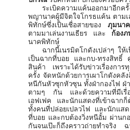
ระเบิดความแค้นออกมาอี
พญานาคผู้มีจิตใจโกรธแค้น ตาม
พิทักษ์ซึ่งเป็นเชื่อสายของ
ภุมนาค
ตามมาเล่นงานเธียร และ
ก้องภ
นาคพิทักษ์
ฉากนี้เนรมิตโกดังเปล่าๆ ให้เป
เป็นฉากที่บอย และกบ
-
ทรงสิทธิ์ ค
สินค้า เพราะได้รับข่าวเรื่องการท
ครั้ง จัดหนักด้วยการเผาโกดังคลั
หนีกันหัวซุกหัวซุน ทั้งฝ่ากองไฟ 
ตามๆ กัน และด้วยความที่มีเรื่อ
เอฟเฟค และนักแสดงที่เข้าฉากก็ต้
ทั้งคนที่ปล่อยเปลวไฟ และนักแสดงท
ที่บอย และกบต้องวิ่งหนีอั้ม ผ่า
กันจนเป๊ะก็ถึงคราวถ่ายทำจริง ฉา