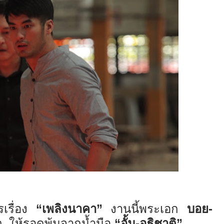
รเรื่อง
“
เพลิงนาคา
”
งานนี้พระเอก
บอย
-
ว
ให้รอดพ้นจากน้ำมือ
“
อั้ม
-
อธิชาติ
”