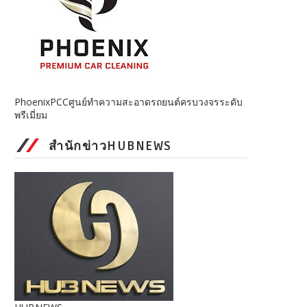
PhoenixPCCศูนย์ทำความสะอาดรถยนต์ครบวงจรระดับ
พรีเมี่ยม
สำนักข่าวHUBNEWS