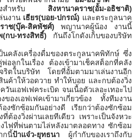
กครั้งสำหรับ
สิงหานาคราช(อั้ม
-
อธิชาติ)
เล่นงาน
เธียร(บอย
-
ปกรณ์)
และตระกูลนาค
ราช(บุ๊ค
-
สิคพัชศ์)
พญานาคผู้น้อง งานนี้
พ(กบ
-
ทรงสิทธิ์)
กันถึงโกดังเก็บของบริษัท
็นคลังเครื่องดื่มของตระกูลนาคพิทักษ์ ซึ่ง
ู่พ่อลูกในเรื่อง ต้องเข้ามาเช็คสต็อกที่คลัง
ุจริตในบริษัท โดยที่อั้มตามมาเล่นงานอีก
งสินค้าให้วอดวาย ทำให้บอย และกบต้องวิ่ง
ฝ่าควันเอฟเฟคระเบิด จนเนื้อตัวเลอะเทอะไป
งของเอฟเฟคเข้ามาเกี่ยวข้อง ทั้งทีมงาน
องซักซ้อมกันอย่างดี เรียกว่าต้องซักซ้อม
ี่ต้องวิ่งผ่านเลยทีเดียว เพราะเป็นจังหวะ
นกองไฟที่พ่นตามไล่หลังมาตลอดทาง ซักซ้อม
กนี้
ป้าแจ๋ว
-
ยุทธนา
ผู้กำกับของเราถึงกับ