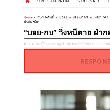
SERIESLAKORNTHAI
EVENT96.NET
B
Home
กบ-ทรงสิทธิ์
ช่อง 3
บอย-ปกรณ์
เพลิงนาคา
น้ำมือ “อั้ม”
“บอย-กบ” วิ่งหนีตาย ฝ่าก
EVENT96
7 years ago
กบ-ทรงสิทธิ์,
ช่อง 3,
บอย-ปกรณ์
RESPONS