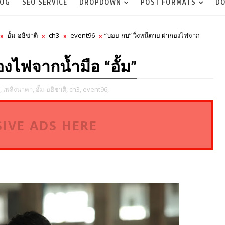
LOG
SEO SERVICE
DROPDOWN
POST FORMATS
DO
อั้ม-อธิชาติ
ch3
event96
“บอย-กบ” วิ่งหนีตาย ฝ่ากองไฟจาก
องไฟจากน้ำมือ “อั้ม”
,
เพลิงนาคา,
อั้ม-อธิชาติ,
ch3,
event96,
IVE ADS HERE