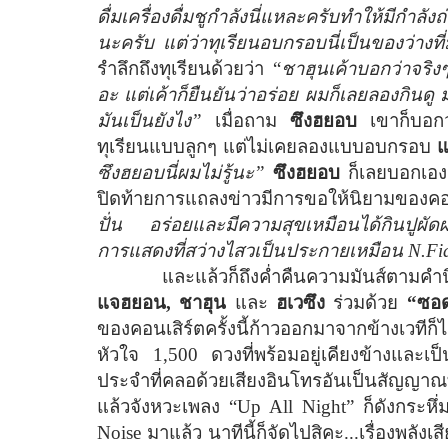
ดื่มเครื่องดื่มชูกำลังนี่แหละครับทำให้มีกำล
นะครับ แต่ว่าทุเรียนอบกรอบนี่เป็นของว่างท
รำลึกถึงทุเรียนด้วยว่า “
ชาฮุนเค้าบอกว่าจริง
อะ แต่เค้าก็ยืนยันว่าอร่อย ผมก็เลยลองกินดู 
มันเป็นยังไง”
เมื่อถาม
ซึงฮยอบ
เขาก็บอกว
ทุเรียนแบบลูกๆ แต่ไม่เคยลองแบบอบกรอบ
ซึงฮยอบนี่ผมไม่รู้นะ”
ซึงฮยอบ
ก็เลยบอกเองว
ปิดท้ายการแถลงข่าวมีการขอให้นิยามของคอนเส
ปั่น
อร่อยและมีความสุขเหมือนได้กินปูผั
การแสดงที่สว่างไสวเป็นประกายเหมือน
N.Fi
และแล้วก็ถึงค่ำคืนความมันส์ตามคำนิ
แจฮยอน
,
ชาฮุน
และ
ฮเวซึง
ร่วมด้วย
“ซอด
ของคอนเสิร์ตครั้งนี้ก้าวออกมาจากข้างเวทีก
หัวใจ 1
,
500 ดวงที่พร้อมอยู่เคียงข้างและเป
ประจำที่คลอด้วยเสียงอินโทรอันเป็นสัญญาณที
แล้วจังหวะเพลง “
Up All Night”
ก็ดังกระหึ
Noise
มาแล้ว นาทีนี้ก็จัดไปสิคะ...เรื่องพลัง