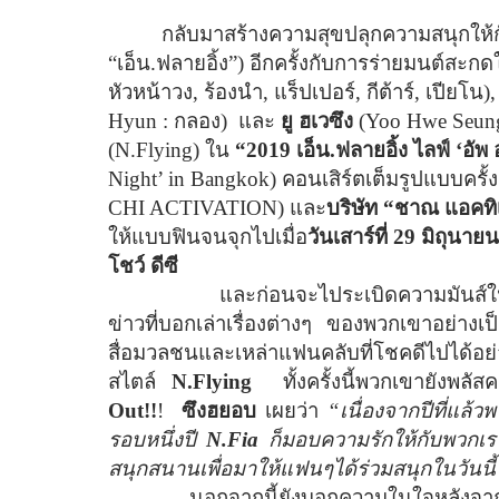
กลับมาสร้างความสุขปลุกความสนุกให้
“เอ็น.ฟลายอิ้ง”) อีกครั้งกับการร่ายมนต์สะ
หัวหน้าวง
,
ร้องนำ
,
แร็ปเปอร์
,
กีต้าร์
,
เปียโน)
Hyun :
กลอง)
และ
ยู ฮเวซึง
(
Yoo Hwe Seun
(
N.Flying)
ใน
“2019 เอ็น.ฟลายอิ้ง ไลฟ์ ‘อั
Night’ in Bangkok)
คอนเสิร์ตเต็มรูปแบบครั้
CHI ACTIVATION)
และ
บริษัท “ชาณ แอคทิเ
ให้แบบฟินจนจุกไปเมื่อ
วันเสาร์ที่ 29 มิถุนาย
โชว์ ดีซี
และก่อนจะไประเบิดความมันส์ในคอ
ข่าวที่บอกเล่าเรื่องต่างๆ ของพวกเขาอย่างเป
สื่อมวลชนและเหล่าแฟนคลับที่โชคดีไปได้อย
สไตล์
N.Flying
ทั้งครั้งนี้พวกเขายังพลั
Out!!
!
ซึงฮยอบ
เผยว่า
“เนื่องจากปีที่แล้
รอบหนึ่งปี
N.Fia
ก็มอบความรักให้กับพวกเร
สนุกสนานเพื่อมาให้แฟนๆได้ร่วมสนุกในวันนี้
นอกจากนี้ยังบอกความในใจหลังจ