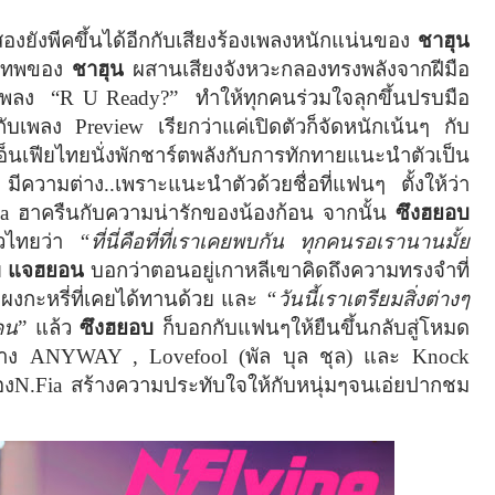
องยังพีคขึ้นได้อีกกับเสียงร้องเพลงหนักแน่นของ
ชาฮุน
้นเทพของ
ชาฮุน
ผสานเสียงจังหวะกลองทรงพลังจากฝีมือ
พลง
“
R U Ready?”
ทำให้ทุกคนร่วมใจลุกขึ้นปรบมือ
อกับเพลง
Preview
เรียกว่าแค่เปิดตัวก็จัดหนักเน้นๆ กับ
็นเฟียไทยนั่งพักชาร์ตพลังกับการทักทายแนะนำตัวเป็น
 มีความต่าง..เพราะแนะนำตัวด้วยชื่อที่แฟนๆ ตั้งให้ว่า
ia
ฮาครืนกับความน่ารักของน้องก้อน จากนั้น
ซึงฮยอบ
าวไทยว่า
“ที่นี่คือที่ที่เราเคยพบกัน ทุกคนรอเรานานมั้ย
ย
แจฮยอน
บอกว่าตอนอยู่เกาหลีเขาคิดถึงความทรงจำที่
ผงกะหรี่ที่เคยได้ทานด้วย และ
“วันนี้เราเตรียมสิ่งต่างๆ
คน
” แล้ว
ซึงฮยอบ
ก็บอกกับแฟนๆให้ยืนขึ้นกลับสู่โหมด
ย่าง
ANYWAY , Lovefool (
พัล บุล ชุล) และ
Knock
อง
N.Fia
สร้างความประทับใจให้กับหนุ่มๆจนเอ่ยปากชม