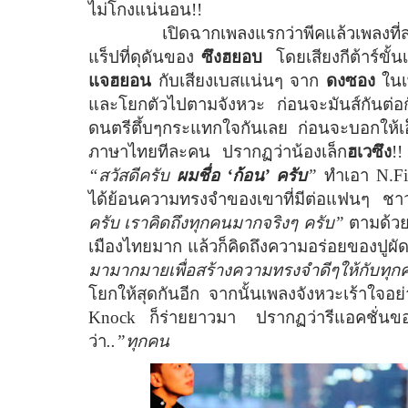
ไม่โกงแน่นอน!!
เปิดฉากเพลงแรกว่าพีคแล้วเพลงที่ส
แร็ปที่ดุดันของ
ซึงฮยอบ
โดยเสียงกีต้าร์ขั
แจฮยอน
กับเสียงเบสแน่นๆ จาก
ดงซอง
ในเ
และโยกตัวไปตามจังหวะ ก่อนจะมันส์กันต่
ดนตรีตึ้บๆกระแทกใจกันเลย
ก่อนจะบอกให้เอ
ภาษาไทยทีละคน ปรากฏว่าน้องเล็ก
ฮเวซึง
!!
“สวัสดีครับ
ผมชื่อ ‘ก้อน’ ครับ
”
ทำเอา
N.F
ได้ย้อนความทรงจำของเขาที่มีต่อแฟนๆ ช
ครับ เราคิดถึงทุกคนมากจริงๆ ครับ”
ตามด้ว
เมืองไทยมาก แล้วก็คิดถึงความอร่อยของปูผัด
มามากมายเพื่อสร้างความทรงจำดีๆให้กับทุก
โยกให้สุดกันอีก จากนั้นเพลงจังหวะเร้าใจอ
Knock
ก็ร่ายยาวมา
ปรากฏว่ารีแอคชั่นข
ว่า
..”ทุกคน