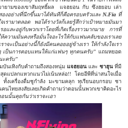
มพยายามของเขาสัมฤทธิ์ผล
แจฮยอน กับ ซึงฮยอบ เล่า
ีสองอย่างที่นึกขึ้นมาได้ทันทีก็คือครอบครัวและ
N.Fia
ที่
เรามาตลอด พอได้รางวัลก็เลยรู้สึกว่าเป้าหมายมันมา
คนรอและอยู่กับพวกเราโดยที่เกิดเรื่องราวมากมาย การที่
นที่ให้ความมั่นคงหรือมั่นใจอะไรให้กับแฟนคลับของเราเลย
กเราจะเป็นอย่างนี้ก็ยังมีคนคอยอยู่ข้างเรา ให้กำลังใจเรา
ดีๆ เป็นการตอบแทนให้แก่แฟนๆ ทุกคนครับ”
แถมหยอด
นะครับ”
มบันเทิงกับคำถามถึงสองหนุ่ม
แจฮยอน
และ
ชาฮุน
ที่มี
สุดแปลกแหวกแนวไม่เน้นหล่อ!! โดยอีพีที่น่าสนใจเมื่อ
 ทั้งเครื่องดื่มชูกำลัง มะขามคลุก ทุเรียนอบกรอบ ชา
จนคนไทยสงสัยเลยเกิดคำถามว่าตอนนั้นพวกเขาคิดอะไร
อนนั้นคุยกันว่าเราจะเอา