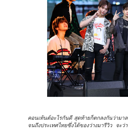
คอนเท้นต์อะไรกันดี สุดท้ายก็ตกลงกันว่าม
จนถึงประเทศไทยซึ่งได้ของว่างมารีวิว จะว่าข