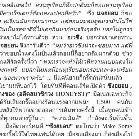
ังถ่ายคลิปต่อไป ส่วนทุเรียนก็คือปกติผมก็ชอบทานทุเรียน
ี่มีคาแร็กเตอร์ชัดและแปลกดีครับ”
ซึ่ง
แจฮยอน
ก็ขอ
ๆ ทุเรียนมันอร่อยมากนะ แต่ตอนผมดมดูผมว่ามันไม่ใช่
มันเป็นรสชาติที่ไม่เคยกินมาก่อนจริงๆครับ บอกไม่ถูกว่า
่าเขาไม่ได้ทานด้วย ส่วน
ฮเวซึง
บอกว่าเขาเคยทาน
แจฮยอน
จึงการันตีว่า
“ผมว่าฮเวซึงน่าจะชอบมาก แต่พี่
่าชอบน้ำแตงโมปั่นแล้วตอนนี้ก็อยากดื่มมากด้วย ช่วง
ิร์ตครั้งนี้ว่า
“พวกเราจะทำให้เวทีหวานแบบแตงโม
ดผงกะหรี่ แปลกใหม่เหมือนทุเรียนอบกรอบและจะเตรียม
a
ของพวกเราครับ”
... นี่แค่นิยามก็กรี๊ดกันสนั่นแล้ว
ยาม!!ที่บอกไว้
โดยทันทีที่คอนเสิร์ตเปิดตัว
ซึงฮยอบ
,
งซอง (อดีตสมาชิกวง
HONEYST)”
มือเบสเฉพาะกิจ
็ได้รับเสียงกรี๊ดอย่างร้อนแรงจากแฟนๆ 1
,
500 คนกับ
็นพลังให้พวกเขาตลอดการเดินทางครั้งนี้ เมื่อทุกคนเข้า
่ทุกคนต่างรู้กันว่า “ความมันส์” กำลังจะเริ่มต้นขึ้น
่ม เมื่อลีดเดอร์คนดี
“ซึงฮยอบ”
ตะโกนว่า
Make Some
เสียงกรี๊ดไว้ใจไทยแฟนได้เลย เมื่อขอเสียงมา..ก็ส่งเสียงไป