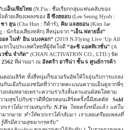
กับ
เอ็นเฟียไทย
(
N.Fia :
ชื่อเรียกกลุ่มแฟนคลับของ
กดใจด้วยเสียงเพลงของ
อี ซึงฮยอบ
(
Lee Seung Hyub :
,
ชา ฮุน
(
Cha Hun :
กีต้าร์)
,
คิม แจฮยอน
(
Kim Jae
g :
นักร้องเสียงหลัก) สี่หนุ่มจาก
“เอ็น.ฟลายอิ้ง”
พ ออล ไนท์’ อิน แบงคอก”
(2019
N.Flying Live ‘Up All
งแรกในประเทศไทยที่ผู้จัดใจดี
“อะชิ แอคทิเวชั่น”
(
A
วชั่น จำกัด”
(
CHAN ACTIVATION CO., LTD.)
จัด
น 2562
ที่ผ่านมา ณ
อัลตร้า อารีน่า ชั้น 6 ศูนย์การค้า
นเสิร์ต ทั้งสี่หนุ่มก็ขอวอร์มอัพให้ใจอุ่นกับการแถลง
็นกันเอ๊งกันเองชนิดที่ว่ากวาดคะแนนความเอ็นดูจากพี่ๆ
่างถล่มทลายเพราะความร่าเริงลั้นลาแอนด์สดใสตาม
สความสุขไปกับข่าวดีที่บัตรคอนเสิร์ตครั้งนี้มีสเตตัส
Sold
วพวกเราได้มาร่วมสนุกกับ
N.Fia
ไทยครั้งหนึ่งแล้ว แต่ใน
ามากมาย ทำให้พวกเราได้กลับมา เราเลยเตรียมเพลงที่
 รู้สึกมีความสุขมากๆครับ”
ากเพลง
Rooftop
ของพวกเขาได้อันดับ 1 ในรายการเพลง