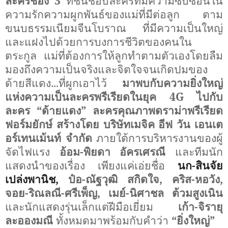
ละครช่อง 3
ที่ชื่นชอบละครที่มีความซับซ้อนใน
ความรักความผูกพันธ์ของแม่ที่มีต่อลูก ตาม
ขนบธรรมเนียมจีนโบราณ ที่มีความเป็นใหญ่
และแฝงไปด้วยการบงการชีวิตของคนใน
ตระกูล แม่ที่ต้องการให้ลูกทำตามตัวเองโดยลืม
มองถึงความเป็นจริงและจิตใจจนเกิดปมของ
ด้ายสีแดง...ที่ผูกเอาไว้
มาพบกับความยิ่งใหญ่
แห่งความเป็นละครพรีเรียดในยุค 4
G
ไปกับ
ละคร
“
ด้ายแดง
”
ละครคุณภาพดราม่าพรีเรียด
ฟอร์มยักษ์ สร้างโดย บริษัทเมจิค อีฟ วัน เอนเต
อร์เทนเม้นท์ จำกัด
ภายใต้การบริหารงานของผู้
จัดไฟแรง
อ้อม-พิยดา อัครเศรณี
และทีมนัก
แสดงนำของเรื่อง
เพียงแค่เอ่ยชื่อ
นก-สินจัย
เปล่งพานิช,
ป๋อ-ณัฐวุฒิ สกิดใจ, คริส-หอวัง,
จอย-ริณลณี-ศรีเพ็ญ, เมย์-นิศาชล ต้วมสูงเนิน
และนักแสดงรุ่นเล็กแต่ฝีมือเยี่ยม
เก้า-จิรายุ
ละอองมณี
ทั้งหมดมาพร้อมกับคำว่า
“
ยิ่งใหญ่
”