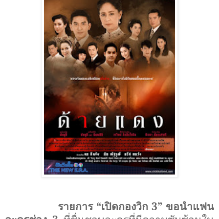
รายการ
“
เปิดกองวิก 3
”
ขอนำแฟน