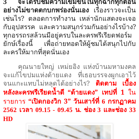
3 จะได้รับชมความเข้มข้นในทุกฉากทุกตอน
อย่างไม่ขาดตกบกพร่องนั่นเอง
เรื่องราวจะเป็น
เช่นไร
?
ตลอดการทำงาน เหล่านักแสดงจะเจอ
กับอุปสรรค และความสนุกร่วมกันอย่างไรบ้าง
?
ทุกอรรถรสล้วนมีอยู่ครบในละครพรีเรียดฟอร์ม
ยักษ์เรื่องนี้ เพื่อถ่ายทอดให้ผู้ชมได้สนุกไปกับ
ละครให้มากที่สุดนั่นเอง
คุณนายใหญ่ เหม่ยอิง แห่งบ้านมหามงคล
จะแก้ไขปมแห่งด้ายแดง ที่เธอบรรจงผูกเอาไว้
จนแกะแทบไม่หลุดได้อย่างไร
?
ติดตาม เบื้อง
“
ด้ายแดง
”
เทปที่ 1
ใน
หลังละครพรีเรียดน้ำดี
รายการ
“
เปิดกองวิก 3
”
วันเสาร์ที่
6
กรกฏาคม
2562
เวลา
09.15 - 09.45
น. ช่อง
3
และช่อง
33
HD