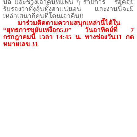
ปอ และช่วงเอาคืนที่แฟน ๆ รายการ
รอคอย
รับรองว่าทั้งลุ้นทั้งฮาแน่นอน และงานนี้จะมี
เหล่าเสนากี่คนที่โดนเอาคืน
!!
มาร่วมติดตามความสนุกเหล่านี้ได้ใน
“ยุทธการขยับเหงือก5.0” วันอาทิตย์ที่
7
กรกฎาคมนี้ เวลา 14:45 น. ทางช่องวัน31 กด
หมายเลข 31