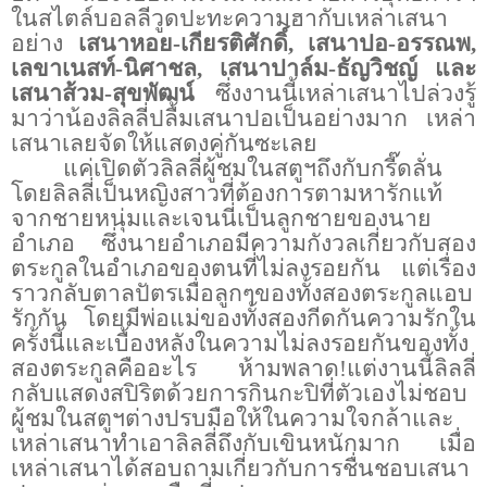
ในสไตล์
บอลลีวูด
ปะทะความฮากับเหล่าเสนา
อย่าง
เสนาหอย-เกียรติศักดิ์
,
เสนาปอ-อรรณพ
,
เลขาเนสท์-นิศาชล
,
เสนาปาล์ม-ธัญวิชญ์ และ
เสนาส้วม-สุขพัฒน์
ซึ่งงานนี้เหล่าเสนาไปล่วงรู้
มาว่าน้องลิลลี่ปลื้มเสนาปอเป็นอย่างมาก เหล่า
เสนาเลยจัดให้แสดงคู่กันซะเลย
แค่เปิดตัวลิลลี่ผู้ชมในสตูฯถึงกับกรี๊ดลั่น
โดยลิลลี่เป็นหญิงสาวที่ต้องการตามหารักแท้
จากชายหนุ่มและเจนนี่เป็นลูกชายของนาย
อำเภอ ซึ่งนายอำเภอมีความกังวลเกี่ยวกับสอง
ตระกูลในอำเภอของตนที่ไม่ลงรอยกัน แต่เรื่อง
ราวกลับตาลปัตรเมื่อลูกๆของทั้งสองตระกูลแอบ
รักกัน โดยมีพ่อแม่ของทั้งสองกีดกันความรักใน
ครั้งนี้
และเบื้องหลังในความไม่ลงรอยกันของทั้ง
สองตระกูลคืออะไร
ห้ามพลาด
!
แต่งานนี้ลิลลี่
กลับแสดงสปิริตด้วยการกินกะปิที่ตัวเองไม่ชอบ
ผู้ชมในสตูฯต่างปรบมือให้ในความใจกล้าและ
เหล่าเสนาทำเอาลิลลี่ถึงกับเขินหนักมาก เมื่อ
เหล่าเสนาได้สอบถามเกี่ยวกับการชื่นชอบเสนา