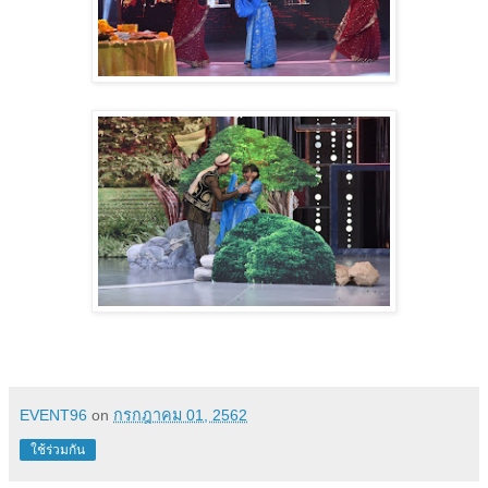
EVENT96
on
กรกฎาคม 01, 2562
ใช้ร่วมกัน