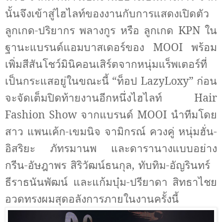
นั้นจึงเข้าสู่ไฮไลท์ของงานกับการแสดงเปิดตัว
ลูกเกด-ปริยากร พลางกูร หรือ ลูกเกด
KPN
ใน
ฐานะแบรนด์แอมบาสเดอร์ของ
MOOI
พร้อม
เพิ่มสีสันโชว์มินิคอนเสิร์ตจากหนุ่มแร็พเตอร์ที่
เป็นกระแสอยู่ในขณะนี้
“
ท็อป
LazyLoxy”
ก่อน
จะจัดเต็มปิดท้ายงานอีกหนึ่งไฮไลท์
Hair
Fashion Show
จากแบรนด์
MOOI
นำทีมโดย
สาว แพนเค้ก
-
เขมนิจ จามิกรณ์ ควงคู่ หนุ่มฮั่น-
อิสริยะ ภัทรมานพ และดารานางแบบอย่าง
กรีน-อัษฎาพร สิริวัฒน์ธนกุล
,
ทับทิม-อัญรินทร์
ธีราธนันพัฒน์ และแก้มบุ๋ม-ปรียาดา สิทธาไชย
อวดทรงผมสุดอลังการภายในงานครั้งนี้