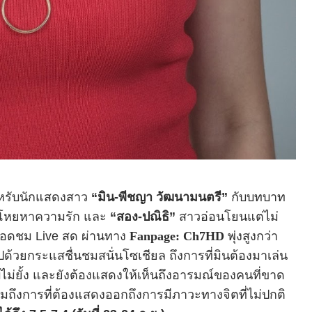
ำหรับนักแสดงสาว
“มิน-พีชญา วัฒนามนตรี”
กับบทบาท
้โหยหาความรัก และ
“สอง-ปณิธิ”
สาวอ่อนโยนแต่ไม่
้ยอดชม
Live
สด ผ่านทาง
Fanpage: Ch7HD
พุ่งสูงกว่า
็มไปด้วยกระแสชื่นชมสนั่นโซเชียล ถึงการที่มินต้องมาเล่น
ไม่ยั้ง และยังต้องแสดงให้เห็นถึงอารมณ์ของคนที่ขาด
ถึงการที่ต้องแสดงออกถึงการมีภาวะทางจิตที่ไม่ปกติ