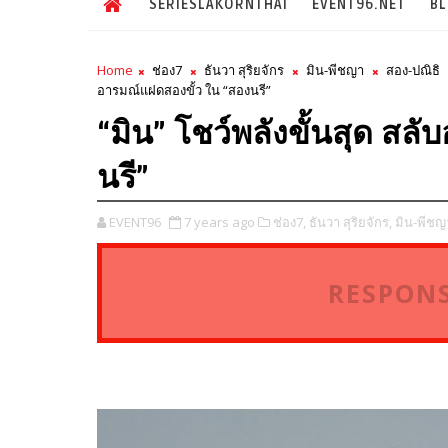
SERIESLAKORNTHAI
EVENT96.NET
B
Home
ช่อง7
ธันวา สุริยจักร
มิน-พีชญา
สอง-ปณิธิ
อารมณ์แฝดสองขั้ว ใน “สองนรี”
“มิน” โชว์พลังขั้นสุด สล
นรี”
EVENT96
7 years ago
ช่อง7,
ธันวา สุริยจักร,
มิน-พีชญ
RESPONS