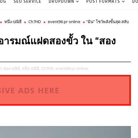
LOG
SEO SERVICE
DROPDOWN
POST FORMATS
DO
หนึ่ง-ปณิธี
Ch7HD
event96 pr online
“มิน” โชว์พลังขั้นสุด สลับ
ับอารมณ์แฝดสองขั้ว ใน “สอง
า,
สอง-ปณิธิ,
หนึ่ง-ปณิธี,
Ch7HD,
event96 pr online,
IVE ADS HERE