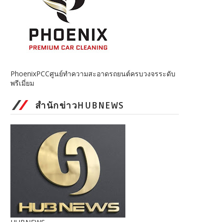
PhoenixPCCศูนย์ทำความสะอาดรถยนต์ครบวงจรระดับ
พรีเมี่ยม
สำนักข่าวHUBNEWS