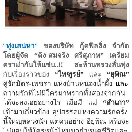
“
ทุ่งเสน่หา
”
ของบริษัท กู้ดฟีลลิ่ง จำกัด
โดยผู้จัด
“
คิง-สมจริง ศรีสุภาพ
”
เตรียม
ดราม่ากันให้แซ่บ..
!!
สะท้านทรวงลั่นทุ่ง
กับเรื่องราวของ
“
ไพฑูรย์
”
และ
“
ยุพิณ
”
คู่รักมิตร-เพชรา แห่งบ้านหนองน้ำผึ้ง
และ
ความรักที่ไม่มีใครมาพรากทั้งสองจากกัน
ได้จะลงเอยอย่างไร เมื่อมี แม่
“
สำเภา
”
เข้ามาเกี่ยวข้อง อุปสรรคแห่งความรักครั้ง
นี้ใหญ่หลวงนัก แต่คนอย่าง อียุพิณ หรือจะ
ไม่ยอมให้ใครหน้าไหนมากำหนดชีวิตและ