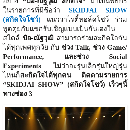
อย่าง
“ป๋อ-ณัฐวุฒิ สกิดใจ”
มาเป็นพิธีกร
ในรายการที่มีชื่อว่า
SKIDJAI SHOW
(
สกิดใจโชว์)
แนววาไรตี้ทอล์คโชว์ ร่วม
พูดคุยกับแขกรับเชิญแบบเป็นกันเองใน
สไตล์
ป๋อ-ณัฐวุฒิ
สามารถร่วมสะกิดใจกัน
ได้ทุกเพศทุกวัย กับ
ช่วง
Talk,
ช่วง
Game/
Performance,
และช่วง
Social
Experiments
ไม่ว่าจะรุ่นเล็กรุ่นใหญ่รุ่น
ไหนก็
สะกิดใจได้ทุกคน ติดตามรายการ
“
SKIDJAI SHOW
”
(
สกิดใจโชว์) เร็วๆนี้
ทางช่อง 3