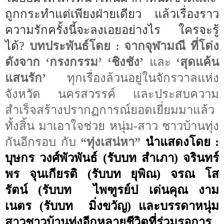
ถูกกระทำแต่เพียงฝ่ายเดียว แล้วเรื่องราว
ความรักครั้งนี้จะลงเอยอย่างไร ใครจะรู้
ได้
?
บทประพันธ์โดย
:
จากจุฬามณี ที่โด่ง
ดังจาก ‘กรงกรรม’
‘
ชิงชัง
’
และ
‘
สุดแค้น
แสนรัก
’
ทุกเรื่องล้วนอยู่ในจักรวาลแห่ง
จังหวัด นครสวรรค์ และประสบความ
สำเร็จสร้างปรากฏการณ์ยอดเยี่ยมมาแล้ว
ทั้งสิ้น มาเอาใจช่วย หนุ่ม-สาว ชาวบ้านทุ่ง
กันอีกรอบ กับ
“
ทุ่งเสน่หา
”
นำแสดงโดย
:
บุษกร วงศ์พัวพันธ์
(รับบท
สำเภา) จรินทร์
พร จุนเกียรติ
(รับบท
ยุพิณ) จรณ โส
รัตน์
(รับบท
ไพฑูรย์ป เด่นคุณ งาม
เนตร
(รับบท
มิ่งขวัญ) และบรรดาหนุ่ม
สาวชาวบ้านทุ่งอีกหลายชีวิตที่ร่วมรอการ