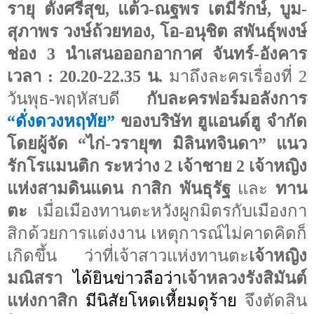
รายุ ตั้งศรีสุข, แต้ว-ณฐพร เตมีรักษ์, บูม-
สุภาพร วงษ์ถ้วยทอง, โอ-อนุชิต สพันธุ์พงษ์
ช่อง 3 นำเสนอ
ออกอากาศ จันทร์-อังคาร
เวลา
: 20.20-22.35
น.
มาถึงละครเรื่องที่ 2
วันพุธ-พฤหัสบดี
กับละครฟอร์มอลังการ
“
ดั่งดวงหฤทัย
”
ของบริษัท ฮูแอนด์ฮู จำกัด
โดยผู้จัด
“
ไก่-วรายุฑ มิลินทจินดา
”
แนว
รักโรแมนติก ระหว่าง 2 เจ้าชาย 2 เจ้าหญิง
แห่งสามดินแดน
กาสิก พันธุรัฐ
และ
ทาน
ตะ
เมื่อเมืองทานตะหวังผูกมิตรกับเมืองกา
สิกด้วยการแต่งงาน เหตุการณ์ไม่คาดคิดก็
เกิดขึ้น ว่าที่เจ้าสาวแห่งทานตะ
เจ้าหญิง
มณิสรา
ได้ยินข่าวลือว่า
เจ้าหลวงรังสิมันต์
แห่งกาสิก
มีนิสัยโหดเหี้ยมดุร้าย
จึงตัดสิน