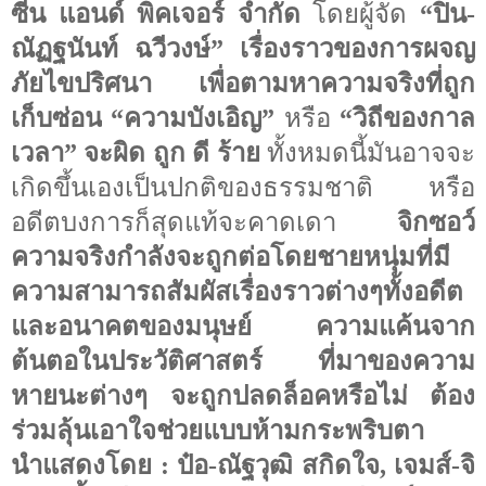
ซีน แอนด์ พิคเจอร์ จำกัด
โดยผู้จัด
“
ปิ่น-
ณัฏฐนันท์ ฉวีวงษ์
”
เรื่องราวของการผจญ
ภัยไขปริศนา เพื่อตามหาความจริงที่ถูก
เก็บซ่อน
“
ความบังเอิญ
”
หรือ
“
วิถีของกาล
เวลา
”
จะผิด ถูก ดี ร้าย
ทั้งหมดนี้มันอาจจะ
เกิดขึ้นเองเป็นปกติของธรรมชาติ หรือ
อดีตบงการก็สุดแท้จะคาดเดา
จิกซอว์
ความจริงกำลังจะถูกต่อโดยชายหนุ่มที่มี
ความสามารถสัมผัสเรื่องราวต่างๆทั้งอดีต
และอนาคตของมนุษย์ ความแค้นจาก
ต้นตอในประวัติศาสตร์ ที่มาของความ
หายนะต่างๆ จะถูกปลดล็อคหรือไม่ ต้อง
ร่วมลุ้นเอาใจช่วยแบบห้ามกระพริบตา
นำแสดงโดย
:
ป๋อ-ณัฐวุฒิ สกิดใจ, เจมส์-จิ