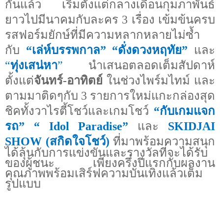
กันแล้ว เริ่มตั้งแต่กลางเดือนกุมภาพันธ์
ยาวไปมีนาคมกับละคร 3 เรื่อง เข้มข้นครบ
รสฟอร์มยักษ์ที่มีความหลากหลายไม่ซ้ำ
กับ
“
เล่ห์บรรพกาล
”
“
ดั่งดวงหฤทัย
”
และ
“
ทุ่งเสน่หา
”
นำเสนอตลอดเต็มสัปดาห์
ตั้งแต่
จันทร์-อาทิตย์
ในช่วงไพร์มไทม์ และ
ตามมาติดๆกับ 3 รายการใหม่แกะกล่องสุด
ชิคทั้งวาไรตี้โชว์และเกมโชว์
“
กับเกมแจก
รถ
” “
Idol Paradise”
และ
SKIDJAI
SHOW (
สกิดใจโชว์)
ที่มาพร้อมความสนุก
ได้ลุ้นกับการแข่งขันและรางวัลที่จะได้รับ
ของผู้ชนะ เพียงครึ่งปีแรกกับผลงาน
คุณภาพพร้อมเสิร์ฟความบันเทิงแล้วเต็ม
รูปแบบ