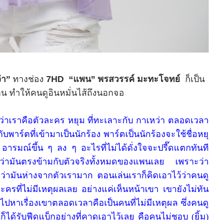
่า
”
ทางช่อง
7
HD “
แพน
”
พรสวรรค์ มะทะโจทย์
ก็เป็น
 ทำให้คนดูอินหมั่นไส้ถึงนอกจอ
่าเราคือตัวละคร หยุม ที่ทะเลาะกับ กาเหว่า ตลอดเวลา
ับพาร์ตที่เข้ามาเป็นนักร้อง พาร์ตเป็นนักร้องจะใช้ชื่อหยุ
ารมณ์ขึ้น ๆ ลง ๆ อะไรที่ไม่ได้ดั่งใจจะปรี๊ดแตกทันที
ว่ามันตรงข้ามกับตัวจริงทั้งหมดของแพนเลย เพราะว่า
ามันห่างจากตัวเรามาก ตอนเล่นเราก็คิดเอาไว้ว่าคนดู
ะครที่ไม่มีเหตุผลเลย อย่างแค่เห็นหน้าเขา เขายังไม่ทัน
ไปหาเรื่องเขาตลอดเวลาคือเป็นคนที่ไม่มีเหตุผล ซึ่งคนดู
็ได้รับฟีดแบ็กอย่างที่คาดเอาไว้เลย คือคนไม่ชอบ (ยิ้ม)