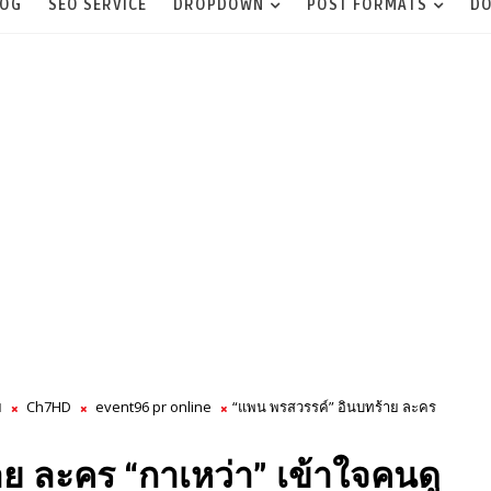
LOG
SEO SERVICE
DROPDOWN
POST FORMATS
DO
ย
Ch7HD
event96 pr online
“แพน พรสวรรค์” อินบทร้าย ละคร
ย ละคร “กาเหว่า” เข้าใจคนดู