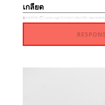
เกลียด
EVENT96
7 years ago
กาเหว่า,
ช่อง 7HD,
แพน พรสวรร
RESPONS