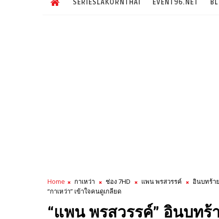
SERIESLAKORNTHAI
EVENT96.NET
B
Home
กาเหว่า
ช่อง 7HD
แพน พรสวรรค์
อินบทร้า
“กาเหว่า” เข้าใจคนดูเกลียด
“แพน พรสวรรค์” อินบทร้า