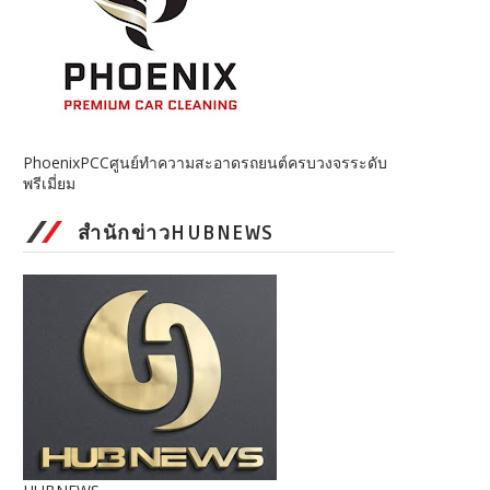
PhoenixPCCศูนย์ทำความสะอาดรถยนต์ครบวงจรระดับ
พรีเมี่ยม
สำนักข่าวHUBNEWS