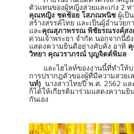
ตัวแทนของผู้หญิงสวยและเก่ง 2 
คุณหญิง ชดช้อย โสภณพนิช
ผู้เป
สร้างสรรค์ไทย และเป็นผู้อำนวยกา
และ
คุณสุภาพรรณ พิชัยรณรงค์ส
ด่วนเจ้าพระยา จำกัด นอกจากนี้ย
แสดงความยินดีอย่างคับคั่ง อาทิ
คุ
วิทยา คุณวราภรณ์ บุญจิตต์พิมล
และไฮไลท์ของงานนี้ที่ทำให้บร
การปรากฎตัวของ
ผู้ที่มีความสวยเ
2562
นท์)
นางสาวไทยปี พ.ศ.
และ
ก็ได้ให้เกียรติมาร่วมแสดงความยิ
กันเอง