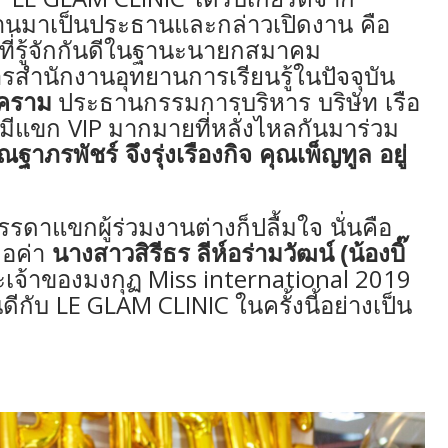
ท่านมาเป็นประธานและกล่าวเปิดงาน
คือ
็นที่รู้จักกันดีในฐานะนายกสมาคม
รสำนักงานอุทยานการเรียนรู้ในปัจจุบัน
งคราม
ประธานกรรมการบริหาร บริษัท เรือ
VIP
ังมีแขก
มากมายที่หลั่งไหลกันมาร่วม
ณฐาภรพัชร์ จึงรุ่งเรืองกิจ คุณเพ็ญทูล อยู่
รดาแขกผู้ร่วมงานต่างก็ปลื้มใจ นั่นคือ
ลอค่า
นางสาวสิรีธร
ลีห์อร่ามวัฒน์
(น้องบิ๊
Miss international 2019
เจ้าของมงกุฏ
LE GLAM CLINIC
นดีกับ
ในครั้งนี้อย่างเป็น