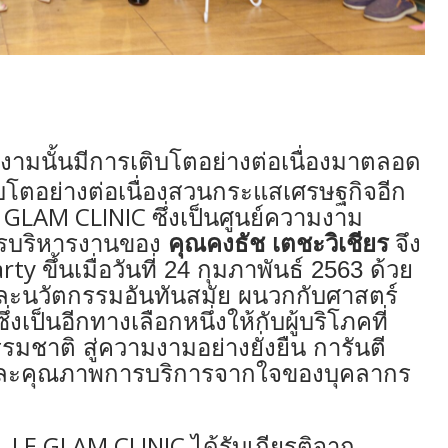
ามงามนั้นมีการเติบโตอย่างต่อเนื่องมาตลอด
โตอย่างต่อเนื่องสวนกระแสเศรษฐกิจอีก
 GLAM CLINIC
ซึ่งเป็นศูนย์ความงาม
รบริหารงานของ
คุณคงธัช เตชะวิเชียร
จึง
arty
ขึ้นเมื่อวันที่ 24 กุมภาพันธ์ 2563 ด้วย
ะนวัตกรรมอันทันสมัย ผนวกกับศาสตร์
งเป็นอีกทางเลือกหนึ่งให้กับผู้บริโภคที่
มชาติ สู่ความงามอย่างยั่งยืน การันตี
นและคุณภาพการบริการจากใจของบุคลากร
LE GLAM CLINIC
ี้
ได
้รับ
เกียรติจาก