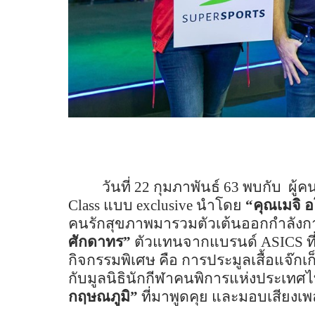
วันที่ 22 กุมภาพันธ์ 63 พบกับ
ผู้ค
Class
แบบ
exclusive
นำโดย
“คุณเมจิ 
คนรักสุขภาพมารวมตัวเต้นออกกำลังก
ศักดาทร”
ตัวแทนจากแบรนด์
ASICS
ท
กิจกรรมพิเศษ คือ การประมูลเสื้อแจ๊ก
กับมูลนิธินักกีฬาคนพิการแห่งประเทศ
กฤษณภูมิ”
ที่มาพูดคุย และมอบเสียงเพล