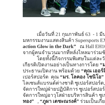
เมื่อวันที่
21
กุมภาพันธ์
63
- 1
มี
มหกรรมงานแสดงสินค้า
Supersports 
action Glow in the Dark”
ณ
Hall EH
จากผู้คนจำนวนมากที่หลั่งไหลมาร่วมช้อ
โดยทั้งนี้กิจกรรมพิเศษในแต่ละ
เกียรติเปิดงานอย่างเป็นทางการโดย
“
ม
ประธานเปิดงาน พร้อมด้วย
“คุณ เออร์
เปอร์สปอร์ต
คุณ
“มร. โลคอง โชนิโอ”
ไลเซนส์แบรนด์ต่างชาติ ซูเปอร์สปอร์ต
,
จัดการใหญ่ฝ่ายปฏิบัติการ ซูเปอร์สปอร
จัดการใหญ่อาวุโสฝ่ายบริหารสินค้า ซู
ทอง”
,
“
ภูผา เตชะณรงค์”
ร่วมเป็นเก