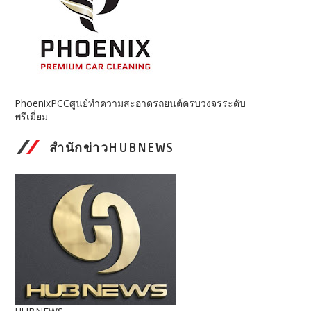
PhoenixPCCศูนย์ทำความสะอาดรถยนต์ครบวงจรระดับ
พรีเมี่ยม
สำนักข่าวHUBNEWS