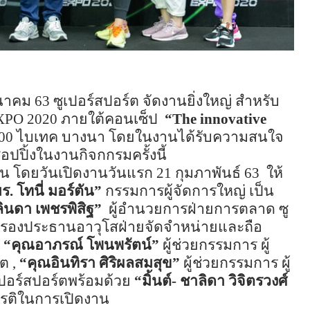
นาคม 63
ซูเปอร์สปอร์ต จัดงานยิ่งใหญ่ สำหรับ
EXPO 2020
ภายใต้คอนเซ็ป
“
The innovative
100
ไบเทค บางนา
โดยในงานได้รับความสนใจ
ปปิ้งในงานกิจกกรมครั้งนี้
วัน โดยวันเปิดงานวันแรก
21
กุมภาพันธ์
63
ให้
ร. โทนี่ มอร์ตัน”
กรรมการผู้จัดการใหญ่ เป็น
ลินดา เพชรพิสิฐ”
ผู้อำนวยการฝ่ายการตลาด ซู
รองประธานอาวุโสฝ่ายจัดจำหน่ายและถือ
“คุณอาภรณ์ โพนพรัตน์”
ผู้ช่วยกรรมการ ผู้
์ต
,
“คุณอินทิรา ศิริผลสมสุข”
ผู้ช่วยกรรมการ ผู้
เปอร์สปอร์ตพร้อมด้วย
“มิ้นต์- ชาลิดา วิจิตรวงศ์
ียรติในการเปิดงาน