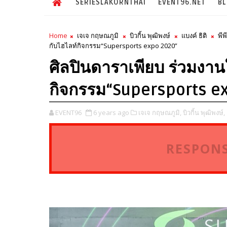
SERIESLAKORNTHAI
EVENT96.NET
B
Home
เจเจ กฤษณภูมิ
บิวกิ้น พุฒิพงษ์
แบงค์ ธิติ
พีพ
กับไฮไลท์กิจกรรม“Supersports expo 2020”
ศิลปินดาราเพียบ ร่วมงาน
กิจกรรม“Supersports e
EVENT96
6 years ago
เจเจ กฤษณภูมิ,
บิวกิ้น พุฒิพงษ์,
RESPONS