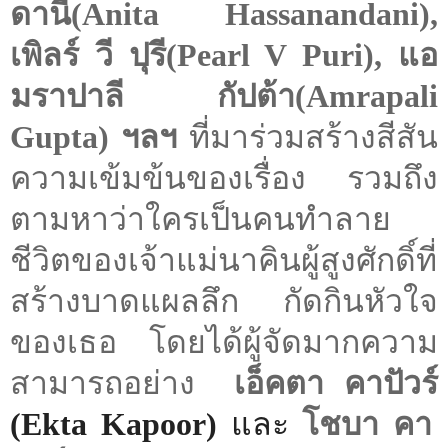
ดานี(
Anita Hassanandani
),
เพิลร์ วี ปุรี(
Pearl V Puri
)
,
แอ
มราปาลี กัปต้า(
Amrapali
Gupta
) ฯลฯ
ที่มาร่วมสร้างสีสัน
ความเข้มข้นของเรื่อง รวมถึง
ตามหาว่าใครเป็นคนทำลาย
ชีวิตของเจ้าแม่นาคินผู้สูงศักดิ์ที่
สร้างบาดแผลลึก กัดกินหัวใจ
ของเธอ โดยได้ผู้จัดมากความ
สามารถอย่าง
เอ็คตา คาปัวร์
(
Ekta Kapoor
)
และ
โชบา คา