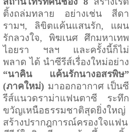
สถานีโทรทัศน์ช่อง 8
สร้างเรต
ติ้งถล่มทลาย อย่างเช่น สีดา
รามฯ, ลิขิตแค้นแสนรัก, แผน
รักลวงใจ, พิฆเนศ ศึกมหาเทพ
ไอยรา ฯลฯ และครั้งนี้ก็ไม่
พลาด ได้ นำซีรีส์เรื่องใหม่อย่าง
“นาคิน แค้นรักนางอสรพิษ”
(ภาคใหม่)
มาออกอากาศ เป็นซี
รีส์แนวดราม่าแฟนตาซี ระทึก
ขวัญเหนือธรรมชาติสุดยิ่งใหญ่
สร้างปรากฎการณ์ครองใจแฟน