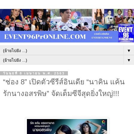
▼
▼
วันพุธที่ 8 เมษายน พ.ศ. 2563
“ช่อง 8” เปิดตัวซีรีส์อินเดีย “นาคิน แค้น
รักนางอสรพิษ” จัดเต็มซีจีสุดยิ่งใหญ่!!!