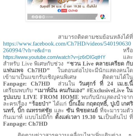
สามารถติดตามชมย้อนหลังได้ที่
https://www.facebook.com/Ch
7
HD/videos/
540190630
260994/
?vh=e&d=n
หรือ
และ
https://www.youtube.com/watch?v=jz6rDlGqtHY
สำหรับ
Live
พิเศษกับช่วง
“ชวน
Live
คลายเครียด กับ
แฟนเพจ
Ch7HD
”
ในตอนต่อไปจะมีนักแสดงคนใด
เข้ามาเป็นแขกรับเชิญคนพิเศษ ติดตามได้ใน
Fanpage: Ch
7
HD
ส่วนใน
วันศุกร์ ที่
24
เม.ย.นี้
เตรียมพบกับ
“เมาท์มัน คนกันเอง”
#ExclusiveLive
ใน
รูปแบบ
LIVE FROM HOME
พบกับนักแสดงนำจาก
ละครเรื่อง
“ร้อยป่า”
ได้แก่
บิ๊กเอ็ม กฤตฤทธิ์, ปูเป้ เกศริ
นทร์, บิ๊ก ณทรรศชัย
และ
ซัน พิชยดนย์
ที่จะมารวมตัว
กันเมาท์ แบบไม่มีกั๊ก
ตั้งแต่เวลา
19.30
น.
เป็นต้นไป ที่
Fanpage: Ch
7
HD
ติดตามข่าวสารความเคลื่อนไหวเพิ่มเติมต่าง ๆ