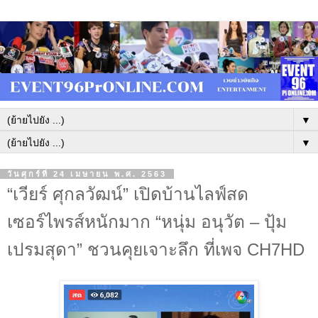
▼
▼
วันศุกร์ที่ 24 เมษายน พ.ศ. 2563
“เวียร์ ศุกลวัฒน์” เปิดบ้านไลฟ์สด
เซอร์ไพรส์หนักมาก “หนุ่ม อนุวัต – ปุ้ม
เปรมสุดา” ชวนคุยเจาะลึก ที่เพจ CH7HD