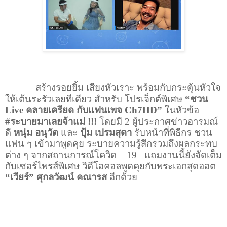
สร้างรอยยิ้ม เสียงหัวเราะ พร้อมกับกระตุ้นหัวใจ
ให้เต้นระรัวเลยทีเดียว สำหรับ โปรเจ็กต์พิเศษ
“ชวน
Live
คลายเครียด กับแฟนเพจ
Ch7HD
”
ในหัวข้อ
#
ระบายมาเลยจ้าแม่
!!!
โดยมี
2
ผู้ประกาศข่าวอารมณ์
ดี
หนุ่ม อนุวัต
และ
ปุ้ม เปรมสุดา
รับหน้าที่พิธีกร ชวน
แฟน ๆ เข้ามาพูดคุย ระบายความรู้สึกรวมถึงผลกระทบ
ต่าง ๆ จากสถานการณ์โควิด
–
19
แถมงานนี้ยังจัดเต็ม
กับเซอร์ไพรส์พิเศษ วิดีโอคอลพูดคุยกับพระเอกสุดฮอต
“เวียร์” ศุกลวัฒน์ คณารส
อีกด้วย