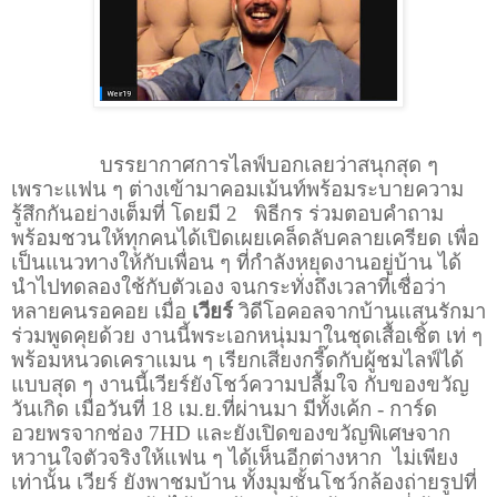
บรรยากาศการไลฟ์บอกเลยว่าสนุกสุด ๆ
เพราะแฟน ๆ ต่างเข้ามาคอมเม้นท์พร้อมระบายความ
รู้สึกกันอย่างเต็มที่ โดยมี
2
พิธีกร ร่วมตอบคำถาม
พร้อมชวนให้ทุกคนได้เปิดเผยเคล็ดลับคลายเครียด เพื่อ
เป็นแนวทางให้กับเพื่อน ๆ ที่กำลังหยุดงานอยู่บ้าน ได้
นำไปทดลองใช้กับตัวเอง จนกระทั่งถึงเวลาที่เชื่อว่า
หลายคนรอคอย เมื่อ
เวียร์
วิดีโอคอลจากบ้านแสนรักมา
ร่วมพูดคุยด้วย งานนี้พระเอกหนุ่มมาในชุดเสื้อเชิ้ต เท่ ๆ
พร้อมหนวดเคราแมน ๆ เรียกเสียงกรี๊ดกับผู้ชมไลฟ์ได้
แบบสุด ๆ งานนี้เวียร์ยังโชว์ความปลื้มใจ กับของขวัญ
วันเกิด เมื่อวันที่
18
เม.ย.ที่ผ่านมา มีทั้งเค้ก
-
การ์ด
อวยพรจากช่อง
7HD
และยังเปิดของขวัญพิเศษจาก
หวานใจตัวจริงให้แฟน ๆ ได้เห็นอีกต่างหาก
ไม่เพียง
เท่านั้น เวียร์ ยังพาชมบ้าน ทั้งมุมชั้นโชว์กล้องถ่ายรูปที่