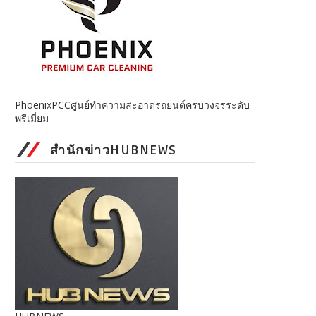
PhoenixPCCศูนย์ทำความสะอาดรถยนต์ครบวงจรระดับ
พรีเมี่ยม
สำนักข่าวHUBNEWS