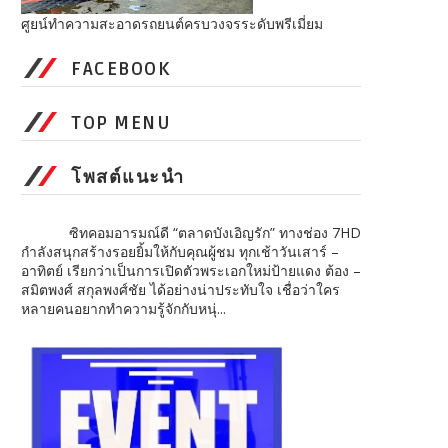
ศูยน์ทำความสะอาดรถยนต์ครบวงจรระดับพรีเมี่ยม
FACEBOOK
TOP MENU
โพสต์แนะนำ
ซิทคอมอารมณ์ดี “ตลาดบังเอิญรัก” ทางช่อง 7HD
กำลังสนุกสร้างรอยยิ้มให้กับคุณผู้ชม ทุกเช้าวันเสาร์ –
อาทิตย์ เรียกว่าเป็นการเปิดตัวพระเอกใหม่ป้ายแดง ต้อง –
สมิตพงศ์ สกุลพงศ์ชัย ได้อย่างน่าประทับใจ เชื่อว่าใคร
หลายคนอยากทำความรู้จักกับหนุ่...