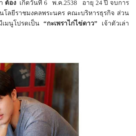
่า
ต้อง
เกิดวันที่
6
พ.ค.
2538
อายุ
24
ปี จบการ
นโลยีราชมงคลพระนคร คณะบริหารธุรกิจ ส่วน
บมีเมนูโปรดเป็น
“กะเพราไก่ไข่ดาว”
เจ้าตัวเล่า