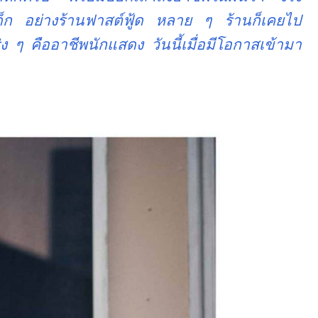
เด็ก อย่างร้านฟาสต์ฟู้ด หลาย ๆ ร้านก็เคยไป
 ๆ คืออาชีพนักแสดง วันนี้เมื่อมีโอกาสเข้ามา