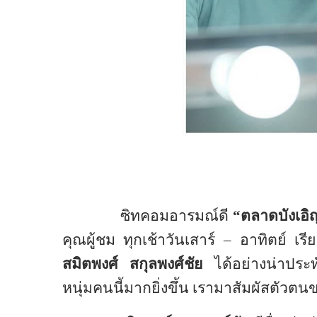
ซิทคอมอารมณ์ดี
“ตลาดบังเอิ
คุณผู้ชม ทุกเช้าวันเสาร์
–
อาทิตย์ เรี
สมิตพงศ์ สกุลพงศ์ชัย
ได้อย่างน่าประท
หนุ่มคนนี้มากยิ่งขึ้น เรามาสัมผัสตัว