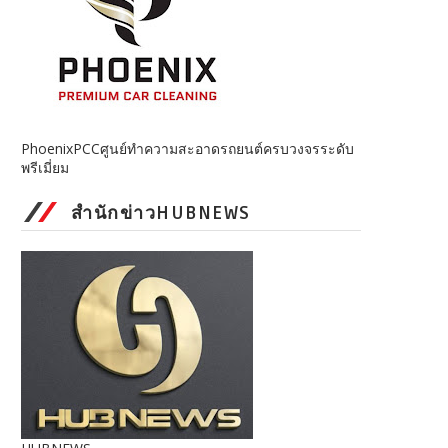
PhoenixPCCศูนย์ทำความสะอาดรถยนต์ครบวงจรระดับ
พรีเมี่ยม
สำนักข่าวHUBNEWS