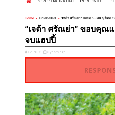
SERIESLAKORNTHAI
EVENT96.NET
B
Home
Unlabelled
“เจด้า ศรัณย่า” ขอบคุณแฟน ๆ ซิทคอม 
“เจด้า ศรัณย่า” ขอบคุณแ
จบแฮปปี้
EVENT96
6 years ago
RESPONS