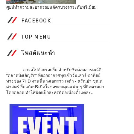
ศูยน์ทำความสะอาดรถยนต์ครบวงจรระดับพรีเมี่ยม
FACEBOOK
TOP MENU
โพสต์แนะนำ
ลาจอไปด้วยรอยยิ้ม สำหรับซิทคอมอารมณ์ดี
“ตลาดบังเอิญรัก” ที่ออกอากาศทุกเช้าวันเสาร์-อาทิตย์
ทางช่อง 7HD งานนี้นางเอกสาว เจด้า - ศรัณย่า ชุณห
ศาสตร์ ยิ้มแก้มปริเปิดใจขอขอบคุณแฟน ๆ ที่ติดตามมา
โดยตลอด ทำให้ฟีดแบ็กละครดีต่อเนื่องตั้งแต่ละ...