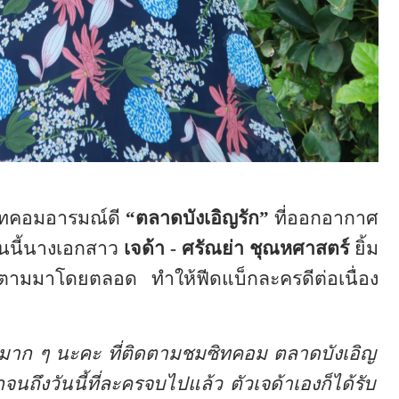
ซิทคอมอารมณ์ดี
“ตลาดบังเอิญรัก”
ที่ออกอากาศ
นนี้นางเอกสาว
เจด้า - ศรัณย่า ชุณหศาสตร์
ยิ้ม
ติดตามมาโดยตลอด
ทำให้ฟีดแบ็กละครดีต่อเนื่อง
ก ๆ นะคะ ที่ติดตามชมซิทคอม ตลาดบังเอิญ
จนถึงวันนี้ที่ละครจบไปแล้ว ตัวเจด้าเองก็ได้รับ