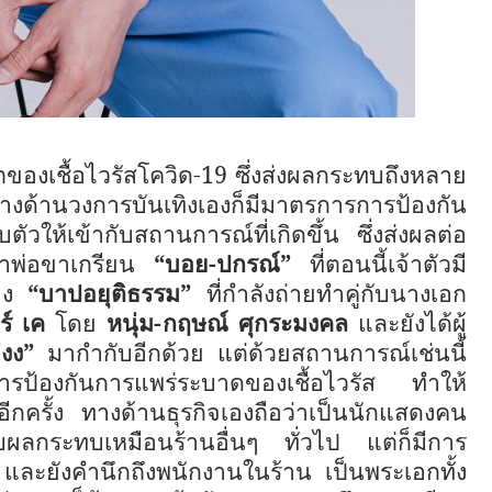
ตของเชื้อไวรัสโควิด-19 ซึ่งส่งผลกระทบถึงหลาย
ด้านวงการบันเทิงเองก็มีมาตรการการป้องกัน
ัวให้เข้ากับสถานการณ์ที่เกิดขึ้น ซึ่งส่งผลต่อ
จ้าพ่อขาเกรียน
“บอย-ปกรณ์”
ที่ตอนนี้เจ้าตัวมี
่าง
“บาปอยุติธรรม”
ที่กำลังถ่ายทำคู่กับนางเอก
ร์ เค
โดย
หนุ่ม-
กฤษณ์ ศุกระมงคล
และยังได้ผู้
่งง
”
มากำกับอีกด้วย แต่ด้วยสถานการณ์เช่นนี้
็นการป้องกันการแพร่ระบาดของเชื้อไวรัส ทำให้
ีกครั้ง ทางด้านธุรกิจเองถือว่าเป็นนักแสดงคน
รับผลกระทบเหมือนร้านอื่นๆ ทั่วไป แต่ก็มีการ
ี่ และยังคำนึกถึงพนักงานในร้าน เป็นพระเอกทั้ง