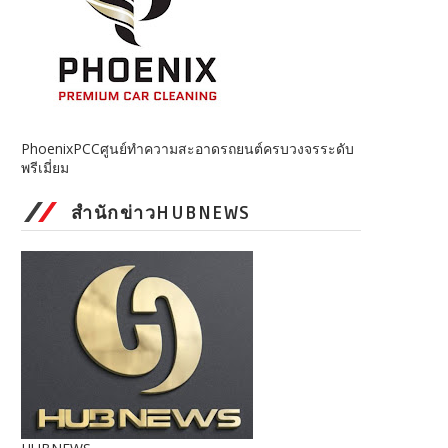
PhoenixPCCศูนย์ทำความสะอาดรถยนต์ครบวงจรระดับ
พรีเมี่ยม
สำนักข่าวHUBNEWS