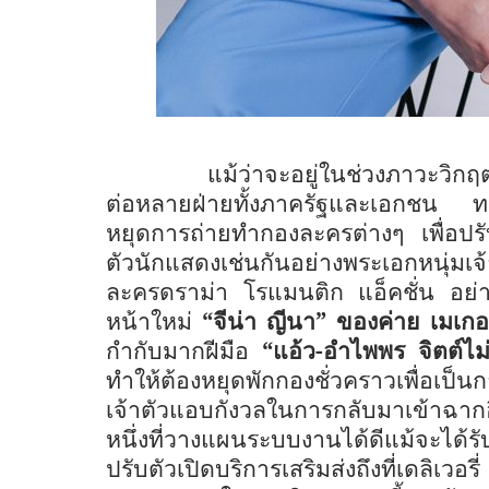
แม้ว่าจะอยู่ในช่วงภาวะวิกฤ
ต่อหลายฝ่ายทั้งภาครัฐและเอกชน ทาง
หยุดการถ่ายทำกองละครต่างๆ เพื่อปรับต
ตัวนักแสดงเช่นกันอย่างพระเอกหนุ่มเ
ละครดราม่า โรแมนติก แอ็คชั่น อย
หน้าใหม่
“จีน่า ญีนา” ของค่าย เมเกอ
กำกับมากฝีมือ
“แอ้ว-
อำไพพร จิตต์ไม
ทำให้ต้องหยุดพักกองชั่วคราวเพื่อเป
เจ้าตัวแอบกังวลในการกลับมาเข้าฉากอ
หนึ่งที่วางแผนระบบงานได้ดีแม้จะได้
ปรับตัวเปิดบริการเสริมส่งถึงที่
เดลิเวอร