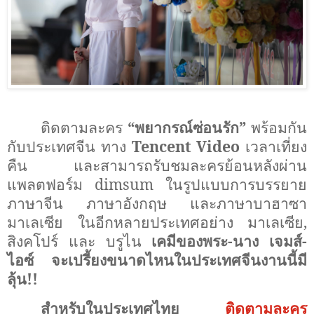
ติดตามละคร
“
พยากรณ์ซ่อนรัก
”
พร้อมกัน
กับประเทศจีน ทาง
Tencent Video
เวลาเที่ยง
คืน และสามารถรับชมละคร
ย้อนหลัง
ผ่าน
แพลตฟอร์ม
dimsum
ในรูปแบบการบรรยาย
ภาษาจีน ภาษาอังกฤษ และภาษาบาฮาซา
มาเลเซีย
ในอีกหลายประเทศอย่าง
มาเลเซีย,
สิงคโปร์ และ บรูไน
เคมีของพระ-นาง เจมส์-
ไอซ์ จะเปรี้ยงขนาดไหนในประเทศจีนงานนี้มี
ลุ้น
!!
สำหรับในประเทศไทย
ติดตามละคร