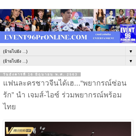
▼
▼
วันอังคารที่ 16 มิถุนายน พ.ศ. 2563
แฟนละครชาวจีนได้เฮ...“พยากรณ์ซ่อน
รัก” นำ เจมส์-ไอซ์ ร่วมพยากรณ์พร้อม
ไทย