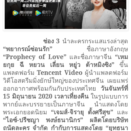
ช่อง 3
นำละครกระแสแรงล่าสุด
“พยากรณ์ซ่อนรัก”
ชื่อภาษาอังกฤษ
“
Prophecy of Love”
และชื่อภาษาจีน
“เหม
ยกุย ฉี หยวน เลี่ยน หยู่ว ต้าหมิงซิง”
ขึ้น
แพลตฟอร์ม
Tencent Video
ผู้นำแพลตฟอร์ม
วิดีโอสตรีมมิ่งยักษ์ใหญ่ของประเทศจีน เผยแพร่
ออกอากาศพร้อมกันกับประเทศไทย
วันจันทร์ที่
15 มิถุนายน 2020 เวลาเที่ยงคืน
ในรูปแบบการ
พากย์และบรรยายเป็นภาษาจีน นำแสดงโดย
พระเอกยอดนิยม
“เจมส์-จิรายุ ตั้งศรีสุข”
และ
“ไอซ์-ปรีชญา พงษ์ธนานิกร”
ผลิตโดยบริษัท
ถนัดละคร จํากัด กำกับการแสดงโดย “ยุทธนา